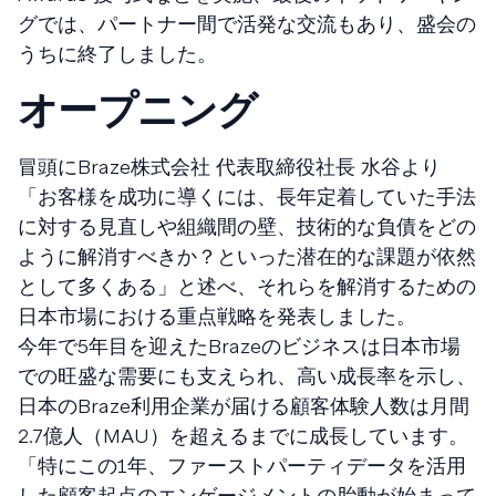
グでは、パートナー間で活発な交流もあり、盛会の
うちに終了しました。
オープニング
冒頭にBraze株式会社 代表取締役社長 水谷より
「お客様を成功に導くには、長年定着していた手法
に対する見直しや組織間の壁、技術的な負債をどの
ように解消すべきか？といった潜在的な課題が依然
として多くある」と述べ、それらを解消するための
日本市場における重点戦略を発表しました。
今年で5年目を迎えたBrazeのビジネスは日本市場
での旺盛な需要にも支えられ、高い成長率を示し、
日本のBraze利用企業が届ける顧客体験人数は月間
2.7億人（MAU）を超えるまでに成長しています。
「特にこの1年、ファーストパーティデータを活用
した顧客起点のエンゲージメントの胎動が始まって