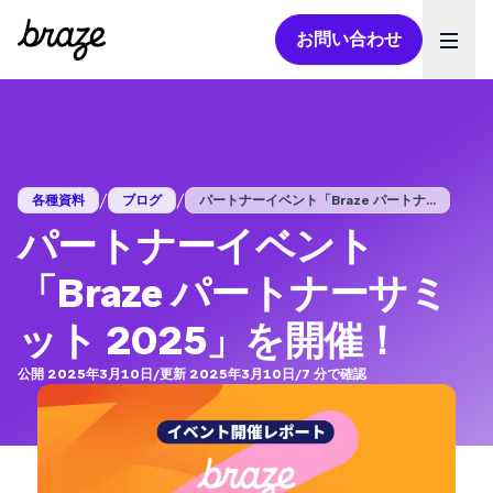
お問い合わせ
Ope
/
/
各種資料
ブログ
パートナーイベント「Braze パートナ...
パートナーイベント
「Braze パートナーサミ
ット 2025」を開催！
公開 2025年3月10日
/
更新 2025年3月10日
/
7
分で確認