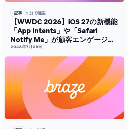
記事
1
分で確認
【WWDC 2026】iOS 27の新機能
「App Intents」や「Safari
Notify Me」が顧客エンゲージメ
ントを変える
2026年7月08日