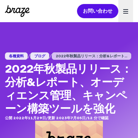
お問い合わせ
Ope
/
/
各種資料
ブログ
2022年秋製品リリース：分析&レポート...
2022年秋製品リリース：
分析&レポート、オーデ
ィエンス管理、キャンペ
ーン構築ツールを強化
公開 2022年11月29日
/
更新 2023年7月05日
/
12
分で確認