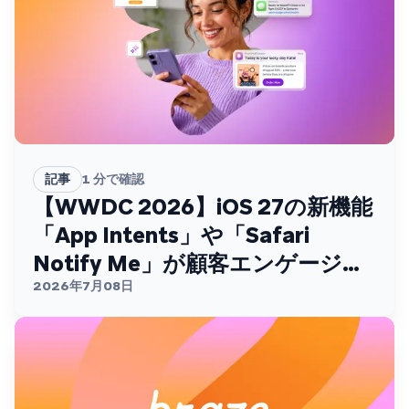
記事
1
分で確認
【WWDC 2026】iOS 27の新機能
「App Intents」や「Safari
Notify Me」が顧客エンゲージメ
ントを変える
2026年7月08日