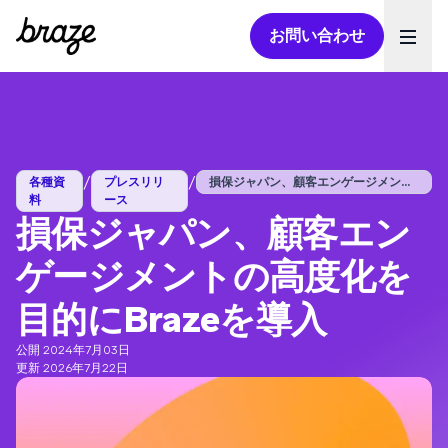
お問い合わせ
Ope
/
/
各種資
プレスリリ
損保ジャパン、顧客エンゲージメントの高度...
料
ース
損保ジャパン、顧客エン
ゲージメントの高度化を
目的にBrazeを導入
公開 2024年7月03日
更新 2026年7月22日