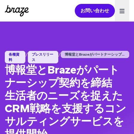
お問い合わせ
Ope
/
/
各種資
プレスリリー
博報堂とBrazeがパートナーシップ契約...
料
ス
博報堂とBrazeがパート
ナーシップ契約を締結
生活者のニーズを捉えた
CRM戦略を支援するコン
サルティングサービスを