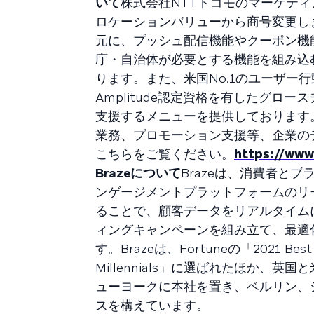
いて
株式会社NTTドコモのマーケティ
ロケーションバリューから商号変更し
元に、プッシュ配信機能やクーポン機
庁・自治体が必要とする機能を組み込むだ
ります。また、米国No.1のユーザー行
Amplitude認定資格を有したグロー
支援するメニューを提供しております。
業務、プロモーション支援等、企業の
こちらをご覧ください。
https://www
Brazeについて
Brazeは、消費者と
ンゲージメントプラットフォームのリー
ることで、顧客データをリアルタイム
ィングキャンペーンを組み立て、最適
す。Brazeは、Fortuneの「2021 Best W
Millennials」に選ばれたほか、英国と
ューヨークに本社を置き、ベルリン、
スを構えています。