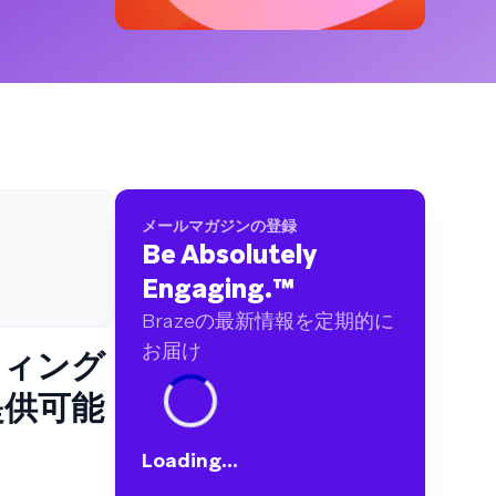
ブランドに及ぶ60億件以上のデータポイントを
分析しました
メールマガジンの登録
Be Absolutely
Engaging.
™
Brazeの最新情報を定期的に
お届け
ティング
提供可能
Loading...