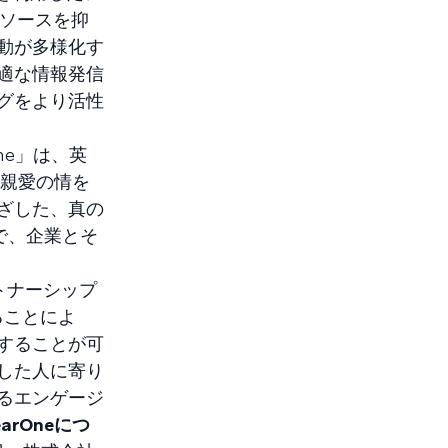
リソースを抑
動が多様化す
適な情報発信
グをより活性
ne」は、英
た親愛の情を
ざした、真の
で、企業とそ
ートナーシップ
することによ
することが可
した人に寄り
るエンゲージ
arOneにつ