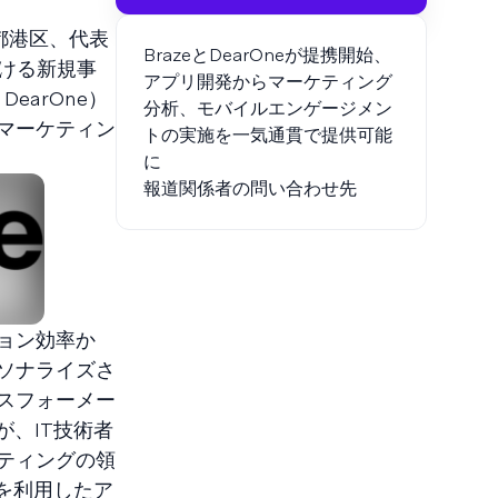
都港区、代表
BrazeとDearOneが提携開始、
おける新規事
アプリ開発からマーケティング
earOne）
分析、モバイルエンゲージメン
マーケティン
トの実施を一気通貫で提供可能
に
報道関係者の問い合わせ先
ョン効率か
ソナライズさ
スフォーメー
、IT技術者
ティングの領
」を利用したア