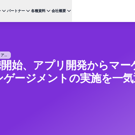
ン
パートナー
各種資料
会社概要
ケース
注目のテクノロジー
BRAZE FOR
チャネ
パートナーになる
投資家向け情報（英語）
BrazeAI Decisioning Studio™
メ
ンボーディング最適化
お客様事例
スタートアップ
NEW
 1
多様な連携を探求し 最高レベルの顧客体験の提供をリー
最新のニュース、数字、決算情報をご覧ください。
大規模な1:1のパーソナライゼーションを実現
ドしましょう
モ
産性の向上
ジャーニーオーケストレーション
レポート ＆ ガイド
...
W
客獲得の向上
eが提携開始、アプリ開発からマ
マルチステップのクロスチャネル体験を創出
SM
リーガル（英語）
約防止
BrazeAI™ Agents
ウェビナー ＆ イベント
NEW
LIN
当社の規約、ポリシー、コンプライアンスなどに関する情
ンゲージメントの実施を一気
ンゲージメント向上
常時稼働のAIエージェントで、よりスマートなエ
報をご覧ください。
そ
ンゲージメントを拡大
レポート＆分析
パフォーマンスを分析し、インサイトを発見
Creative Studio
NEW
送る
クリエイティブワークフローを効率化