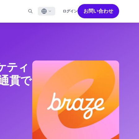
お問い合わせ
ログイン
English
ル
BRAZEを活用する
パートナーを探す
採用情報
Français
ール
Bonfire コミュニティ
成功を加速させるパートナー解決策でBrazeのパワーを最
Brazeで働く魅力と募集職種をご紹介します。
大限に高めましょう
バイルアプリメッセージ
Brazeラーニング
日本語
ebメッセージ
認定資格
ーケティ
S/RCS
用語集
한국어
E
通貫で
の他のチャネル
Português BR
Español
Brazeのしくみ
Brzeの統合されたテクノロジースタック
2026年 グローバルカスタマーエンゲージメント
詳細はこちら
をご覧ください
レビュー日本語版
今年で6回目となるカスタマーエンゲージメント
レビュー（CER）では、2,200名以上のマーケテ
ィング責任者を対象に調査を実施し、750以上の