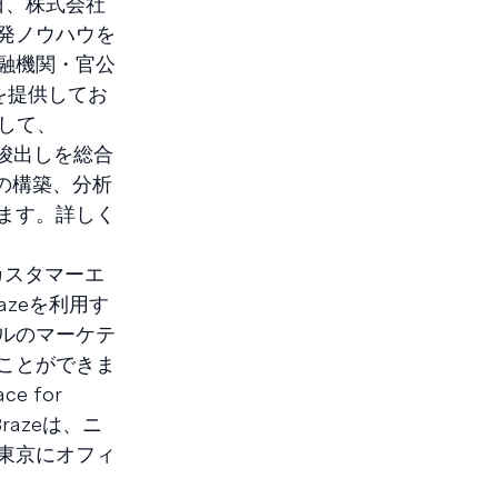
日、株式会社
発ノウハウを
融機関・官公
」を提供してお
として、
示唆出しを総合
の構築、分析
ます。詳しく
カスタマーエ
zeを利用す
ルのマーケテ
ことができま
ce for
Brazeは、ニ
東京にオフィ