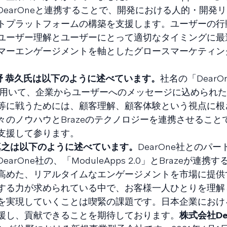
earOneと連携することで、開発における人的・開発
トプラットフォームの構築を支援します。ユーザーの行
ユーザー理解とユーザーにとって適切なタイミングに最
マーエンゲージメントを軸としたグロースマーケティン
 河野 恭久氏は以下のように述べています。
社名の「DearO
」を用いて、企業からユーザーへのメッセージに込められ
等に戦うためには、顧客理解、顧客体験という視点に根
のノウハウとBrazeのテクノロジーを連携させること
支援して参ります。
地 真之は以下のように述べています。
DearOne社とのパ
One社の、「ModuleApps 2.0」とBrazeが連携
高めた、リアルタイムなエンゲージメントを市場に提供
する力が求められている中で、お客様一人ひとりを理解
を実現していくことは喫緊の課題です。日本企業におけ
援し、貢献できることを期待しております。
株式会社De