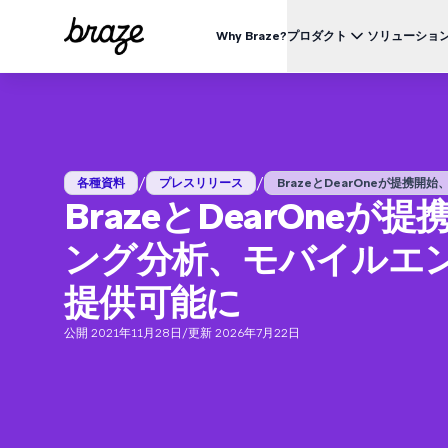
Why Braze?
プロダクト
ソリューショ
業界別
BRAZEを知る
ユース
Brazeプラットフォーム
Braze Alloys
私たちについて
リテール & Eコマース
資料一覧
オ
すべてのデータ、チャネル、オーケストレーションのニーズを
信頼できるテクノロジーまたは配送パートナーを探索し、
Brazeがどのようにして顧客エンゲージメントプラットフ
つのプラットフォームで。
つながりましょう
ォームのリーディングカンパニーになったかをご覧くださ
外食 & ファーストフード
生
い。
/
/
ブログ
各種資料
プレスリリース
BrazeとDearOneが提携開始、ア
詳細はこちら
価格
デリバリー & クイックコマース
顧
BrazeとDearOn
プレスリリース/メディア掲載
旅行 & ホスピタリティ
解
動画
BrazeAl™
UPDATES
Brazeの最新情報をご覧ください。
ング分析、モバイルエ
メディア & エンターテイメント
エ
AIによる自動化、学習、パーソナライズ
金融サービス
Braze データプラットフォーム
提供可能に
データを収集、統合、有効化
ユーザーガイド
クロスチャネル
公開 2021年11月28日
/
更新 2026年7月22日
全てのメッセージを、ひとつのプラットフォームから