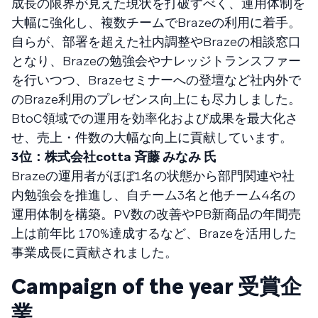
成長の限界が見えた現状を打破すべく、運用体制を
大幅に強化し、複数チームでBrazeの利用に着手。
自らが、部署を超えた社内調整やBrazeの相談窓口
となり、Brazeの勉強会やナレッジトランスファー
を行いつつ、Brazeセミナーへの登壇など社内外で
のBraze利用のプレゼンス向上にも尽力しました。
BtoC領域での運用を効率化および成果を最大化さ
せ、売上・件数の大幅な向上に貢献しています。
3位：株式会社cotta 斉藤 みなみ 氏
Brazeの運用者がほぼ1名の状態から部門関連や社
内勉強会を推進し、自チーム3名と他チーム4名の
運用体制を構築。PV数の改善やPB新商品の年間売
上は前年比 170%達成するなど、Brazeを活用した
事業成長に貢献されました。
Campaign of the year 受賞企
業