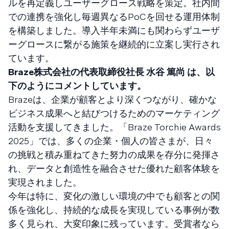
ルを再定義しユーザーグロース戦略を策定。社内間
での連携を強化し毎週異なるPoCを回せる運用体制
を構築しました。導入半年未満にも関わらずユーザ
ーグロースに繋がる施策を継続的に立案し実行され
ています。
Braze株式会社の代表取締役社長 水谷 篤尚 は、以
下のようにコメントしています。
Brazeは、企業が顧客とより深くつながり、確かな
ビジネス成果へと結びつけるためのマーケティング
活動を支援してきました。「Braze Torchie Awards
2025」では、多くの企業・個人の皆さまが、日々
の挑戦と積み重ねてきた努力の成果を存分に発揮さ
れ、データと創造性を融合させた優れた顧客体験を
実現されました。
今年は特に、変化の激しい環境の中でも顧客との関
係を強化し、持続的な成長を実現している事例が数
多く見られ、大変印象に残っています。受賞者なら