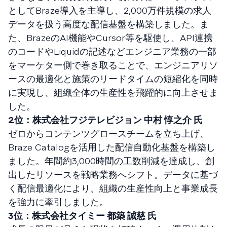
としてBraze導入を主導し、2,000万件規模の求人
データを扱う高度な配信基盤を構築しました。ま
た、BrazeのAI機能やCursor等を駆使し、API連携
のコードやLiquidの記述などエンジニア業務の一部
をマーケター側で巻き取ることで、エンジニアリソ
ースの最適化と施策のリードタイムの短縮化を同時
に実現し、組織全体の生産性を飛躍的に向上させま
した。
2位：株式会社フジテレビジョン 中村 惇之介 氏
ゼロからコンテンツグロースチームを立ち上げ、
Braze Catalogを活用した配信自動化基盤を構築し
ました。年間約3,000時間の工数削減を達成し、創
出したリソースを戦略業務へシフト。データに基づ
く配信最適化により、組織の生産性向上と事業成長
を強力に牽引しました。
3位：株式会社タイミー 都築 誠慈 氏