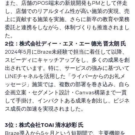
また、店舗のPOS端末の新規開発もPMとして伴走
し、店舗でのリアルタイム性が高い施策の実現、売
上に貢献する施策を実施、さらに新卒の教育や業務
委託と連携をしながら、体制づくりも推進されまし
た。
2位：株式会社ディー・エヌ・エー 德光 晋太朗 氏
2024年5月にBraze未経験で担当に着任して以降、
スピーディにキャッチアップをし、多くの成果を創
出されています。特に、サービスの強みに基づいて
LINEチャネルを活用した「ライバーからのお礼メ
ッセージ」施策では、複数の部署を巻き込み、自ら
企画立案・セグメント設計・Canvas構築まで一貫
して手掛け、インパクトある成果を創出し、ビジネ
ス成長の加速を実現されました。
3位：株式会社TOAI 清水紗彩 氏
Braze導入から5ヶ月という短期間で、主要機能を