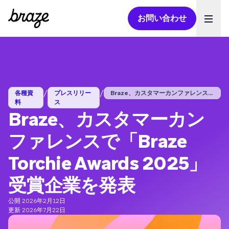
お問い合わせ
Ope
/
/
各種資
プレスリリー
Braze、カスタマーカンファレンスで「...
料
ス
Braze、カスタマーカン
ファレンスで「Braze
Torchie Awards 2025」
受賞企業を発表
公開 2026年2月12日
更新 2026年7月22日