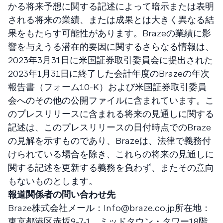
かる将来予想に関する記述によって暗示または表明
される将来の業績、または成果とは大きく異なる結
果をもたらす可能性があります。Brazeの業績に影
響を与えうる潜在的要因に関するさらなる情報は、
2023年3月31日に米国証券取引委員会に提出された
2023年1月31日に終了した会計年度のBrazeの年次
報告書（フォーム10-K）および米国証券取引委員
会へのその他の公開ファイルに含まれています。こ
のプレスリリースに含まれる将来の見通しに関する
記述は、このプレスリリースの日付時点でのBraze
の見解を示すものであり、Brazeは、法律で義務付
けられている場合を除き、これらの将来の見通しに
関する記述を更新する義務を負わず、またその意向
もないものとします。
報道関係者の問い合わせ先
Braze株式会社メール：
Info@braze.co.jp
所在地：
東京都港区赤坂9-7-1 ミッドタウン・タワー18階