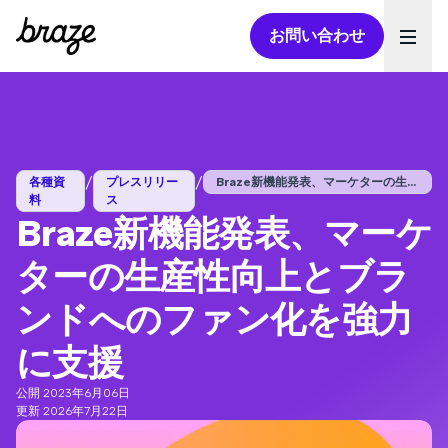
お問い合わせ
Ope
/
/
各種資
プレスリリー
Braze新機能発表、マーケターの生産性...
料
ス
Braze新機能発表、マーケ
ターの生産性向上とブラ
ンドへのファン化を強力
に支援
公開 2023年6月06日
更新 2026年7月22日