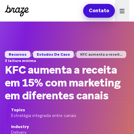
Contato
Ope
/
/
Recursos
Estudos De Caso
KFC aumenta a receit...
3 leitura mínima
KFC aumenta a receita
em 15% com marketing
em diferentes canais
Topics
Estratégia integrada entre canais
Industry
Delivery