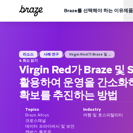
Braze를 선택해야 하는 이유
제품
업종
학습
Braze 플랫폼 개요
Braze Alloys
회사 소개
소매 및 이커머스
리소스 허브
금융 
사례 
모든 데이터, 채널, 오케스트레이션 요구 사항을 한 곳에서 확
신뢰할 수 있는 기술 및 배달 파트너를 탐색하고 연결해
Braze가 어떻게 선도적인 고객 인게이지먼트 플랫폼이
보세요.
되었는지 알아보세요.
플랫폼 보기
/
/
여행 및 숙박
블로그
미디어
보고서
리소스
사례 연구
Virgin Red가 Braze 및 ...
ESG (EN)
4 최소 읽기
BrazeAl™
업데이트
Virgin Red가 Braze 및 
환경, 사회 및 기업 거버넌스 데이터를 살펴보세요.
게임
비디오 (EN)
온디맨
웨비나
Braze 플랫폼 전반의 기능에 BrazeAI™가 어떻게 내
알아보세요.
활용하여 운영을 간소화
QSR
Braze 데이터 플랫폼
데이터 통합, 활성화 및 배포
확보를 추진하는 방법
사용자 설명서
크로스채널
한 곳에서 모든 메시지 발송
Topics
Industry
Braze Alloys
여행 및 호스피탈리티
크로스채널
데이터 프라이버시 및 보안
캔버스 플로우