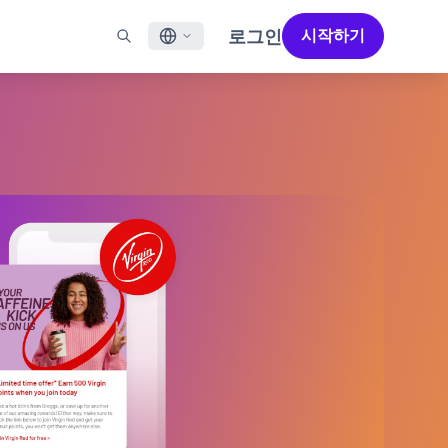
로그인
시작하기
English
널
지원
파트너 찾기
채용 정보 (EN)
Français
N)
메일
지원 개요 (EN)
성공을 가속화하도록 설계된 파트너 솔루션으로 Braze의
채용 공고를 살펴보고 사람들이 직장으로서 Braze를
성능을 극대화하세요
좋아하는 이유를 알아보세요.
일 앱 메시징
전문 서비스
日本語
메시징
고객 성공
법적 고지 사항
S/RCS
법률 약관, 정책, 규정 준수 등에 대한 정보를 확인하세요.
한국어
aoTalk
atsApp
Português BR
 채널 보기
Español
작동 방식
2025 글로벌 고객 참여 리뷰
자세히 알아보기
수직 통합된 기술 스택을 분석합니다.
제5차 글로벌 고객 참여 리뷰에서는 2025년
마케터들이 주목해야 할 주요 트렌드를
살펴봅니다.