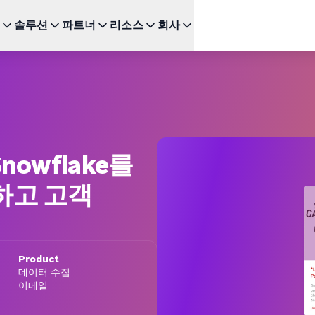
솔루션
파트너
리소스
회사
주요 기능
다음을 위한 BRAZE
성장
추천 채
파트너 되기
투자자 관계 (EN)
BrazeAI Decisioning Studio™
Bonfire 고객 커뮤니티 (E
이
서비스
연구
스타트업 (EN)
새로운
인
다양한 파트너십 유형을 탐색하고 최고의 고객 경험을 위한
최신 뉴스, 수치 및 재무 실적을 확인하세요.
변화를 주도하세요
대규모로 1:1 개인화 제공
Braze 학습센터
모바
여정 오케스트레이션
 및 엔터테인먼트
 및 가이드
고객 챔피언 (EN)
웹 
뉴스 (EN)
다단계 크로스채널 경험 구축
인증
SM
Snowflake를
Braze에 관한 최신 소식을 살펴보세요.
BrazeAI™ Agents
드
 및 이벤트
새로운
장되는지
Kak
상시 대기 중인 AI 에이전트로 더욱 스마트한
Wh
하고 고객
참여 확장
다른 도움이 필요하신가요?
모든
보고 및 분석
성능/성과 분석 및 인사이트 발굴
Product
데이터 수집
이메일