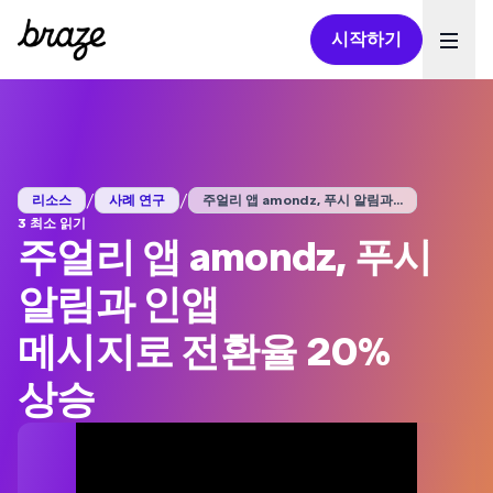
시작하기
Ope
/
/
리소스
사례 연구
주얼리 앱 amondz, 푸시 알림과...
3 최소 읽기
주얼리 앱 amondz, 푸시
알림과 인앱
메시지로 전환율 20%
상승