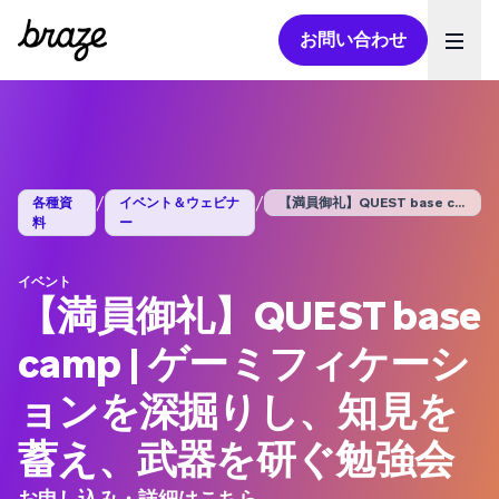
お問い合わせ
Ope
/
/
各種資
イベント＆ウェビナ
【満員御礼】QUEST base cam...
料
ー
イベント
【満員御礼】QUEST base
camp | ゲーミフィケーシ
ョンを深掘りし、知見を
蓄え、武器を研ぐ勉強会
お申し込み・詳細は
こちら