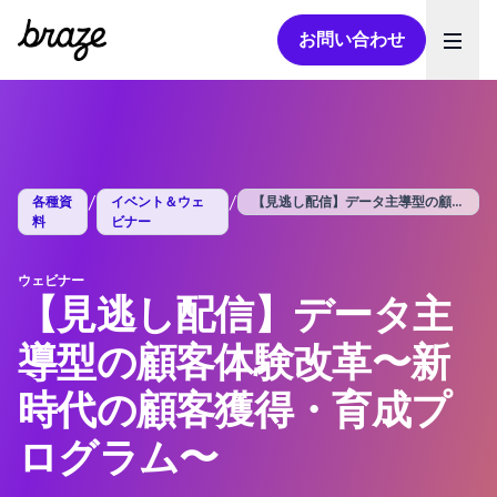
お問い合わせ
Ope
/
/
各種資
イベント＆ウェ
【見逃し配信】データ主導型の顧客体験改革...
料
ビナー
ウェビナー
【見逃し配信】データ主
導型の顧客体験改革〜新
時代の顧客獲得・育成プ
ログラム〜