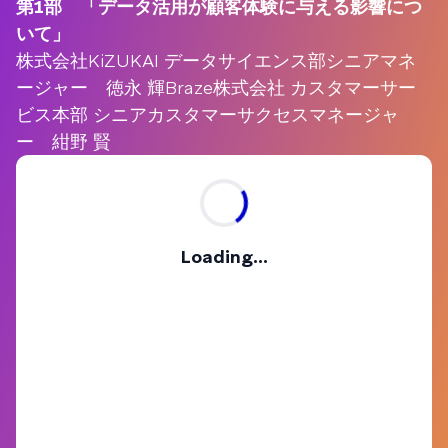
第1部 「データ活用が顧客体験に与える影響につ
いて」
株式会社KiZUKAI データサイエンス部シニアマネ
ージャー 徳永 輝Braze株式会社 カスタマーサー
ビス本部 シニアカスタマーサクセスマネージャ
ー 紺野 賢
Loading...