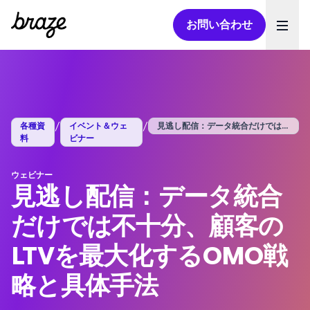
お問い合わせ
Ope
/
/
各種資
イベント＆ウェ
見逃し配信：データ統合だけでは不十分、顧...
料
ビナー
ウェビナー
見逃し配信：データ統合
だけでは不十分、顧客の
LTVを最大化するOMO戦
略と具体手法