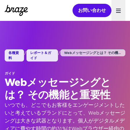
お問い合わせ
Ope
/
/
各種資
レポート＆ガ
Webメッセージングとは？ その機能と重...
料
イド
ガイド
Webメッセージングと
は？ その機能と重要性
いつでも、どこでもお客様をエンゲージメントした
いと考えているブランドにとって、Webメッセージ
ングは大きな武器となります。個人がデジタルメデ
ィアに費やす時間の約31%はWebブラウザー経由の