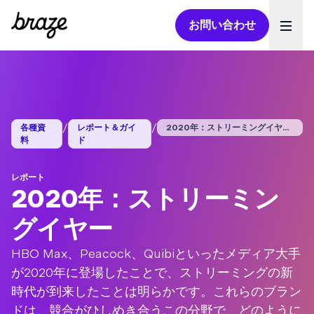
お問い合わせ
Ope
/
/
各種資
レポート＆ガイ
2020年：ストリーミングイヤー...
料
ド
レポート
2020年：ストリーミン
グイヤー
HBO Max、Peacock、Quibiといったメディア大手
が2020年に登場したことで、ストリーミングの新
時代が到来したことは明らかです。これらのブラン
ドは、競合がひしめき合うこの分野で、どのように