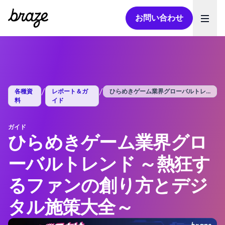
お問い合わせ
Ope
/
/
各種資
レポート＆ガ
ひらめきゲーム業界グローバルトレンド ～...
料
イド
ガイド
ひらめきゲーム業界グロ
ーバルトレンド ～熱狂す
るファンの創り方とデジ
タル施策大全～