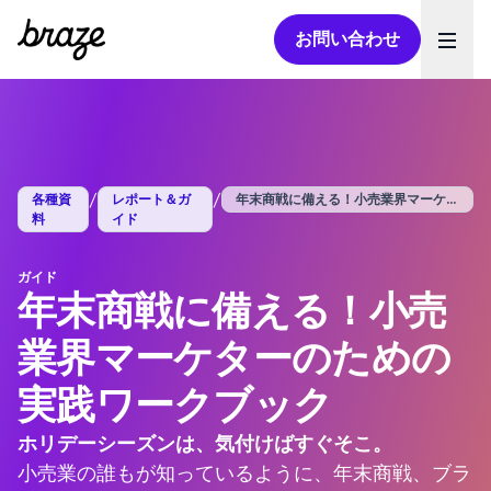
お問い合わせ
Ope
/
/
各種資
レポート＆ガ
年末商戦に備える！小売業界マーケターのた...
料
イド
ガイド
年末商戦に備える！小売
業界マーケターのための
実践ワークブック
ホリデーシーズンは、気付けばすぐそこ。
小売業の誰もが知っているように、年末商戦、ブラ