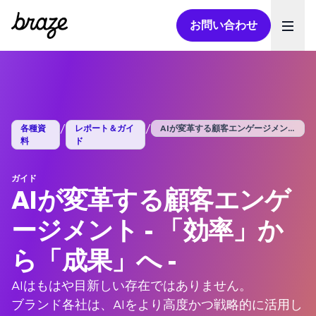
お問い合わせ
Ope
/
/
各種資
レポート＆ガイ
AIが変革する顧客エンゲージメント - ...
料
ド
ガイド
AIが変革する顧客エンゲ
ージメント - 「効率」か
ら「成果」へ -
AIはもはや目新しい存在ではありません。
ブランド各社は、AIをより高度かつ戦略的に活用し