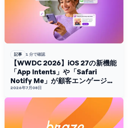
記事
1
分で確認
【WWDC 2026】iOS 27の新機能
「App Intents」や「Safari
Notify Me」が顧客エンゲージメ
ントを変える
2026年7月08日