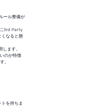
ルール整備が
d Party
なくなると懸
利用します。
すいのが特徴
ます。
ットを持ちま