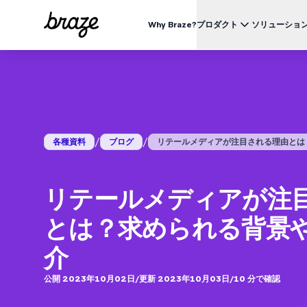
Why Braze?
プロダクト
ソリューショ
業界別
BRAZEを知る
ユース
Brazeプラットフォーム
Braze Alloys
私たちについて
リテール & Eコマース
資料一覧
オ
すべてのデータ、チャネル、オーケストレーションのニーズを
信頼できるテクノロジーまたは配送パートナーを探索し、
Brazeがどのようにして顧客エンゲージメントプラットフ
つのプラットフォームで。
つながりましょう
ォームのリーディングカンパニーになったかをご覧くださ
外食 & ファーストフード
生
い。
ブログ
詳細はこちら
価格
デリバリー & クイックコマース
顧
/
/
各種資料
ブログ
リテールメディアが注目される理由とは？求
プレスリリース/メディア掲載
旅行 & ホスピタリティ
解
動画
BrazeAl™
UPDATES
Brazeの最新情報をご覧ください。
メディア & エンターテイメント
エ
AIによる自動化、学習、パーソナライズ
金融サービス
リテールメディアが注
Braze データプラットフォーム
データを収集、統合、有効化
ユーザーガイド
とは？求められる背景
クロスチャネル
全てのメッセージを、ひとつのプラットフォームから
介
公開 2023年10月02日
/
更新 2023年10月03日
/
10
分で確認