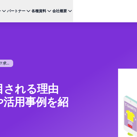
ン
パートナー
各種資料
会社概要
ケース
注目のテクノロジー
BRAZE FOR
チャネ
パートナーになる
投資家向け情報（英語）
BrazeAI Decisioning Studio™
メ
ンボーディング最適化
お客様事例
スタートアップ
NEW
 1
多様な連携を探求し 最高レベルの顧客体験の提供をリー
最新のニュース、数字、決算情報をご覧ください。
大規模な1:1のパーソナライゼーションを実現
ドしましょう
モ
産性の向上
ジャーニーオーケストレーション
レポート ＆ ガイド
W
客獲得の向上
マルチステップのクロスチャネル体験を創出
...
SM
リーガル（英語）
約防止
BrazeAI™ Agents
ウェビナー ＆ イベント
NEW
LIN
当社の規約、ポリシー、コンプライアンスなどに関する情
ンゲージメント向上
常時稼働のAIエージェントで、よりスマートなエ
報をご覧ください。
そ
ンゲージメントを拡大
目される理由
レポート＆分析
パフォーマンスを分析し、インサイトを発見
や活用事例を紹
Creative Studio
NEW
送る
クリエイティブワークフローを効率化