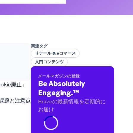
ブランドに及ぶ60億件以上のデータポイントを
分析しました
関連タグ
リテール & eコマース
入門コンテンツ
メールマガジンの登録
Be Absolutely
kie廃止」
Engaging.
™
課題と注意点
Brazeの最新情報を定期的に
お届け