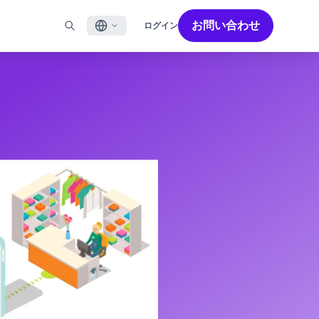
お問い合わせ
ログイン
English
ル
BRAZEを活用する
パートナーを探す
採用情報
Français
ール
Bonfire コミュニティ
成功を加速させるパートナー解決策でBrazeのパワーを最
Brazeで働く魅力と募集職種をご紹介します。
大限に高めましょう
バイルアプリメッセージ
Brazeラーニング
日本語
ebメッセージ
認定資格
S/RCS
用語集
한국어
E
の他のチャネル
Português BR
Español
Brazeのしくみ
Brzeの統合されたテクノロジースタック
2026年 グローバルカスタマーエンゲージメント
詳細はこちら
をご覧ください
レビュー日本語版
今年で6回目となるカスタマーエンゲージメント
レビュー（CER）では、2,200名以上のマーケテ
ィング責任者を対象に調査を実施し、750以上の