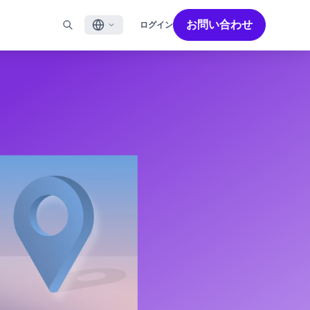
お問い合わせ
ログイン
English
ル
BRAZEを活用する
パートナーを探す
採用情報
Français
ール
Bonfire コミュニティ
成功を加速させるパートナー解決策でBrazeのパワーを最
Brazeで働く魅力と募集職種をご紹介します。
大限に高めましょう
バイルアプリメッセージ
Brazeラーニング
日本語
ebメッセージ
認定資格
S/RCS
用語集
한국어
E
の他のチャネル
Português BR
Español
Brazeのしくみ
Brzeの統合されたテクノロジースタック
2026年 グローバルカスタマーエンゲージメント
詳細はこちら
をご覧ください
レビュー日本語版
今年で6回目となるカスタマーエンゲージメント
レビュー（CER）では、2,200名以上のマーケテ
ィング責任者を対象に調査を実施し、750以上の