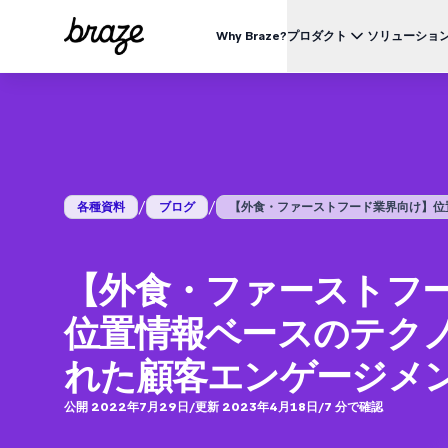
Why Braze?
プロダクト
ソリューショ
業界別
BRAZEを知る
ユース
Brazeプラットフォーム
Braze Alloys
私たちについて
リテール & Eコマース
資料一覧
オ
すべてのデータ、チャネル、オーケストレーションのニーズを
信頼できるテクノロジーまたは配送パートナーを探索し、
Brazeがどのようにして顧客エンゲージメントプラットフ
つのプラットフォームで。
つながりましょう
ォームのリーディングカンパニーになったかをご覧くださ
外食 & ファーストフード
生
い。
ブログ
詳細はこちら
価格
デリバリー & クイックコマース
顧
/
/
各種資料
ブログ
【外食・ファーストフード業界向け】位置情
プレスリリース/メディア掲載
旅行 & ホスピタリティ
解
動画
BrazeAl™
UPDATES
Brazeの最新情報をご覧ください。
メディア & エンターテイメント
エ
AIによる自動化、学習、パーソナライズ
金融サービス
【外食・ファーストフ
Braze データプラットフォーム
データを収集、統合、有効化
ユーザーガイド
位置情報ベースのテク
クロスチャネル
全てのメッセージを、ひとつのプラットフォームから
れた顧客エンゲージメ
公開 2022年7月29日
/
更新 2023年4月18日
/
7
分で確認