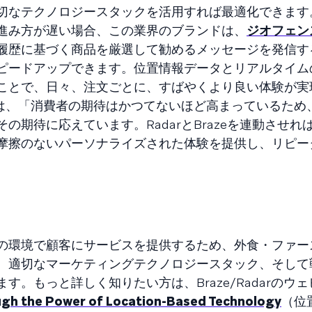
切なテクノロジースタックを活用すれば最適化できます
進み方が遅い場合、この業界のブランドは、
ジオフェン
履歴に基づく商品を厳選して勧めるメッセージを発信す
ピードアップできます。位置情報データとリアルタイム
ことで、日々、注文ごとに、すばやくより良い体験が実
ick）は、「消費者の期待はかつてないほど高まっているた
の期待に応えています。RadarとBrazeを連動させれ
摩擦のないパーソナライズされた体験を提供し、リピー
の環境で顧客にサービスを提供するため、外食・ファー
、適切なマーケティングテクノロジースタック、そして
。もっと詳しく知りたい方は、Braze/Radarのウ
ugh the Power of Location-Based Technology
（位