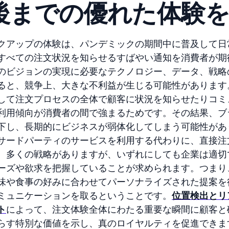
後までの優れた体験を
クアップの体験は、パンデミックの期間中に普及して日
すべての注文状況を知らせるすばやい通知を消費者が期
のビジョンの実現に必要なテクノロジー、データ、戦略
ると、競争上、大きな不利益が生じる可能性があります
して注文プロセスの全体で顧客に状況を知らせたりコミ
利用傾向が消費者の間で強まるためです。その結果、ブ
下し、長期的にビジネスが弱体化してしまう可能性があ
サードパーティのサービスを利用する代わりに、直接注
。多くの戦略がありますが、いずれにしても企業は適切
ーズや欲求を把握していることが求められます。つまり
味や食事の好みに合わせてパーソナライズされた提案を
ミュニケーションを取るということです。
位置検出とリ
ト
によって、注文体験全体にわたる重要な瞬間に顧客と
らす特別な価値を示し、真のロイヤルティを促進できま