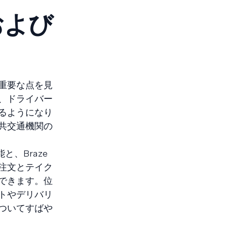
および
重要な点を見
、ドライバー
るようになり
共交通機関の
、Braze
注文とテイク
できます。位
トやデリバリ
ついてすばや