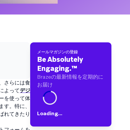
ブランドに及ぶ60億件以上のデータポイントを
分析しました
メールマガジンの登録
Be Absolutely
Engaging.
™
Brazeの最新情報を定期的に
、さらには食
お届け
によって
デジ
ーを使って体
ます。特に、
Loading...
ばれてきたり
トフォームを