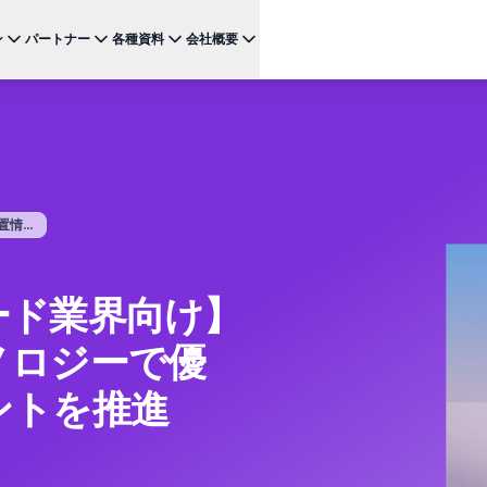
ン
パートナー
各種資料
会社概要
ケース
注目のテクノロジー
BRAZE FOR
チャネ
パートナーになる
投資家向け情報（英語）
BrazeAI Decisioning Studio™
メ
ンボーディング最適化
お客様事例
スタートアップ
NEW
 1
多様な連携を探求し 最高レベルの顧客体験の提供をリー
最新のニュース、数字、決算情報をご覧ください。
大規模な1:1のパーソナライゼーションを実現
ドしましょう
モ
産性の向上
ジャーニーオーケストレーション
レポート ＆ ガイド
W
客獲得の向上
マルチステップのクロスチャネル体験を創出
...
SM
リーガル（英語）
約防止
BrazeAI™ Agents
ウェビナー ＆ イベント
NEW
LIN
当社の規約、ポリシー、コンプライアンスなどに関する情
ンゲージメント向上
常時稼働のAIエージェントで、よりスマートなエ
報をご覧ください。
そ
ンゲージメントを拡大
ード業界向け】
レポート＆分析
パフォーマンスを分析し、インサイトを発見
ノロジーで優
Creative Studio
NEW
送る
クリエイティブワークフローを効率化
ントを推進