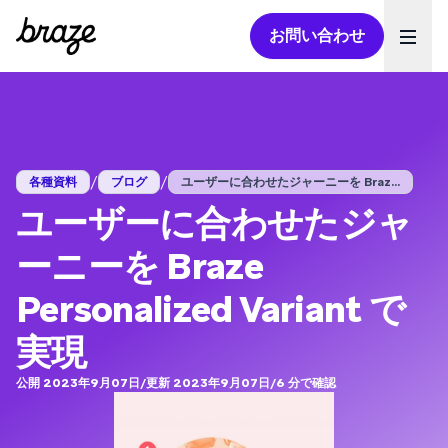
お問い合わせ
Ope
/
/
各種資料
ブログ
ユーザーに合わせたジャーニーを Braz...
ユーザーに合わせたジャ
ーニーを Braze
Personalized Variant で
実現
公開 2023年9月07日
/
更新 2023年9月07日
/
6
分で確認