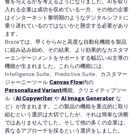
響を与えるかを考えるようになりました。AIを取り
入れる企業は成功を収めている一方、その他の企業
はインターネット黎明期のようなデジタルシフトに
乗り遅れているのではないかと懸念する必要があり
ます。
Brazeでは、早くからAIと高度な自動化機能を製品
に組み込み始め、その結果、より効果的なカスタマ
ーエンゲージメントをサポートする幅広いAI主導の
機能が生まれました。これらの機能には、
Intelligence Suite、Predictive Suite、カスタマー
ジャーニーツール
Canvas Flow
内の
Personalized Variant
機能、クリエイティブツー
ル（
AI Copywriter
や
AI Image Generator
な
ど）が含まれます。この製品の機能を重点的に取り
組むという選択は大切でしたが、それは簡単な決断
ではありませんでした。そして他の多くの企業は、
異なるアプローチを採るという選択をしました。