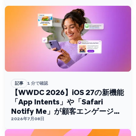
記事
1
分で確認
【WWDC 2026】iOS 27の新機能
「App Intents」や「Safari
Notify Me」が顧客エンゲージメ
ントを変える
2026年7月08日