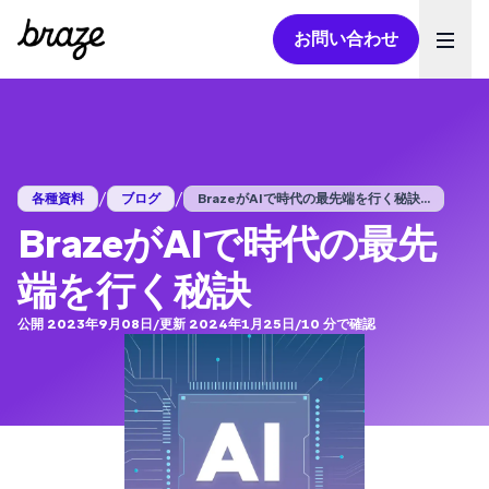
お問い合わせ
Ope
/
/
各種資料
ブログ
BrazeがAIで時代の最先端を行く秘訣...
BrazeがAIで時代の最先
端を行く秘訣
公開 2023年9月08日
/
更新 2024年1月25日
/
10
分で確認