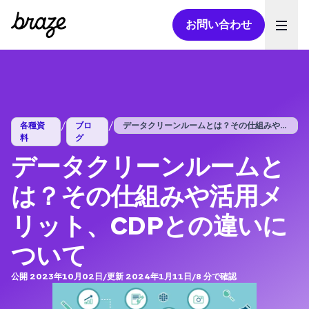
お問い合わせ
Ope
/
/
各種資
ブロ
データクリーンルームとは？その仕組みや活...
料
グ
データクリーンルームと
は？その仕組みや活用メ
リット、CDPとの違いに
ついて
公開 2023年10月02日
/
更新 2024年1月11日
/
8
分で確認