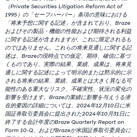
（Private Securities Litigation Reform Act of
1995）の「セーフハーバー」条項の意味における
「将来予想に関する記述」が含まれており、Braze
およびその製品・機能の性能および期待される利益
に関する記述が含まれますが、これに限定されるも
のではありません。これらの将来見通しに関する記
述は、Brazeの現時点での仮定、期待、確信に基づ
くものであり、実際の結果、業績、成果は、将来見
通しに関する記述によって明示的または黙示的に示
される将来の結果、業績、成果とは大きく異なる可
能性のある重大なリスク、不確実性、状況の変化の
影響を受けます。Brazeの業績に影響を与えうる潜
在的要因の詳細については、2024年12月10日に米
国証券取引委員会に提出された2024年10月31日に
終了する会計年度のBraze Quarterly Report on
Form 10-Q、およびBrazeが米国証券取引委員会に