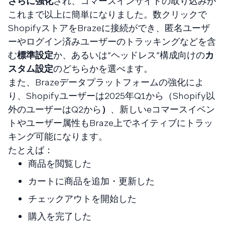
さらに強化
され、コマースインサイトの取り込みが
これまで以上に簡単になりました。数クリックで
ShopifyストアをBrazeに接続ができ、匿名ユーザ
ーやログイン済みユーザーのトラッキングなどを含
む
標準設定
か、あるいは“ヘッドレス”構成向けの
カ
スタム設定
のどちらかを選べます。
また、Brazeデータプラットフォームの強化によ
り、Shopifyユーザーは2025年Q1から（Shopify以
外のユーザーはQ2から
）
、新しいeコマースイベン
トやユーザー属性もBraze上でネイティブにトラッ
キング可能になります。
たとえば：
商品を閲覧した
カートに商品を追加・更新した
チェックアウトを開始した
購入を完了した