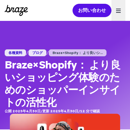
お問い合わせ
Ope
/
/
各種資料
ブログ
Braze×Shopify： より良いシ...
Braze×Shopify： より良
いショッピング体験のた
めのショッパーインサイ
トの活性化
公開 2025年4月30日
/
更新 2025年4月30日
/
12
分で確認