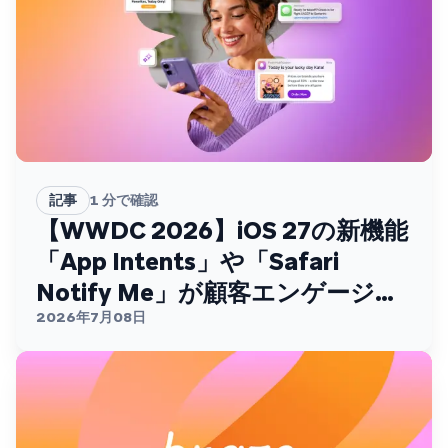
記事
1
分で確認
【WWDC 2026】iOS 27の新機能
「App Intents」や「Safari
Notify Me」が顧客エンゲージメ
ントを変える
2026年7月08日