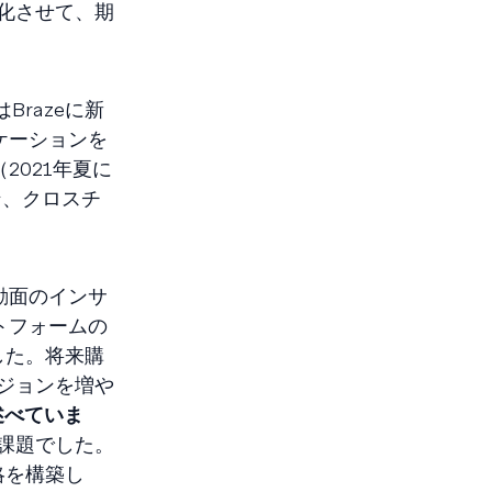
化させて、期
razeに新
ケーションを
2021年夏に
ン、クロスチ
動面のインサ
トフォームの
れました。将来購
ジョンを増や
に述べていま
課題でした。
戦略を構築し