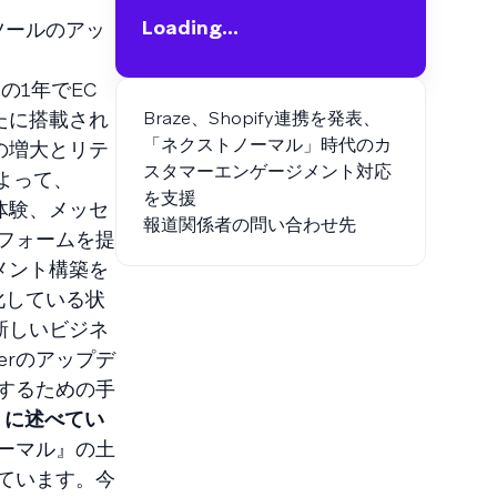
Loading...
ーツールのアッ
の1年でEC
たに搭載され
Braze、Shopify連携を発表、
「ネクストノーマル」時代のカ
の増大とリテ
スタマーエンゲージメント対応
によって、
を支援
C体験、メッセ
報道関係者の問い合わせ先
フォームを提
メント構築を
化している状
新しいビジネ
lderのアップデ
するための手
ように述べてい
ーマル』の土
ています。今