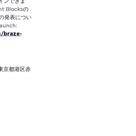
インできま
locksの
の発表につい
unch:
s/braze-
地：東京都港区赤