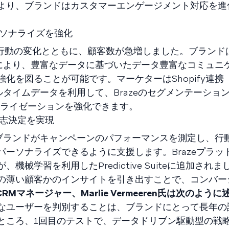
より、ブランドはカスタマーエンゲージメント対応を進
パーソナライズを強化
行動の変化とともに、顧客数が急増しました。ブランドはB
機能により、豊富なデータに基づいたデータ豊富なコミュニ
を図ることが可能です。マーケターはShopify連携（
アルタイムデータを利用して、Brazeのセグメンテーショ
ナライゼーションを強化できます。
志決定を実現
、ブランドがキャンペーンのパフォーマンスを測定し、行
ーソナライズできるように支援します。Brazeプラッ
sesが、機械学習を利用したPredictive Suiteに追加さ
の薄い顧客かのインサイトを引き出すことで、コンバー
のCRMマネージャー、Marlie Vermeeren氏は次のよう
なユーザーを判別することは、ブランドにとって長年の
試験導入したところ、1回目のテストで、データドリブン駆動型の