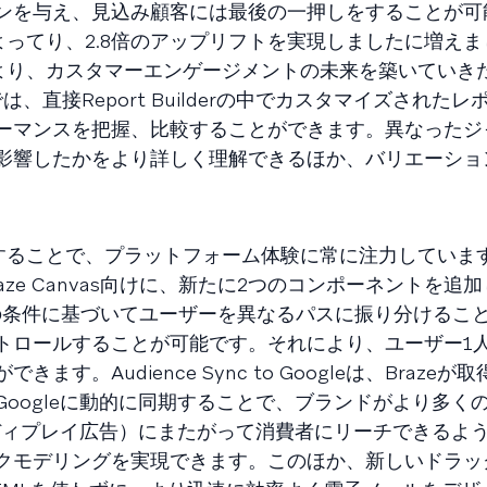
ンを与え、見込み顧客には最後の一押しをすることが可
によってり、2.8倍のアップリフトを実現しましたに増え
により、カスタマーエンゲージメントの未来を築いていき
は、直接Report Builderの中でカスタマイズされた
ーマンスを把握、比較することができます。異なったジ
影響したかをより詳しく理解できるほか、バリエーショ
供することで、プラットフォーム体験に常に注力していま
ze Canvas向けに、新たに2つのコンポーネントを追
ィエンスの条件に基づいてユーザーを異なるパスに振り分けるこ
トロールすることが可能です。それにより、ユーザー1人
。Audience Sync to Googleは、Brazeが
oogleに動的に同期することで、ブランドがより多く
ogle ディプレイ広告）にまたがって消費者にリーチできる
クモデリングを実現できます。このほか、新しいドラッ