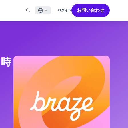
お問い合わせ
ログイン
English
ル
BRAZEを活用する
パートナーを探す
採用情報
Français
ール
Bonfire コミュニティ
成功を加速させるパートナー解決策でBrazeのパワーを最
Brazeで働く魅力と募集職種をご紹介します。
大限に高めましょう
バイルアプリメッセージ
Brazeラーニング
日本語
ebメッセージ
認定資格
」時
S/RCS
用語集
한국어
E
の他のチャネル
Português BR
Español
Brazeのしくみ
Brzeの統合されたテクノロジースタック
2026年 グローバルカスタマーエンゲージメント
詳細はこちら
をご覧ください
レビュー日本語版
今年で6回目となるカスタマーエンゲージメント
レビュー（CER）では、2,200名以上のマーケテ
ィング責任者を対象に調査を実施し、750以上の