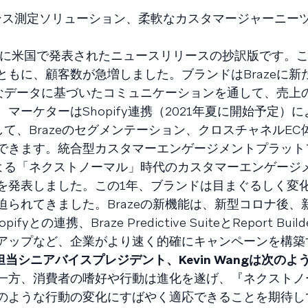
パフォーマンス測定ソリューション、柔軟なカスタマージャーニ
7日に米国で発表されたニュースリリースの抄訳版です。こ
もに、顧客数が急増しました。ブランドはBrazeに新
豊富なデータに基づいたコミュニケーションを通して、売上
ーケターはShopify連携（2021年夏に開始予定）
用して、Brazeのセグメンテーション、クロスチャネルE
できます。統合型カスタマーエンゲージメントプラット
による「ネクストノーマル」時代のカスタマーエンゲージ
を発表しました。この1年、ブランドは目まぐるしく変
られてきました。Brazeの新機能は、新型コロナ後、
連携、Braze Predictive SuiteとReport Bui
アップなど、企業がより速く的確にキャンペーンを構築
ト担当シニアバイスプレジデント、Kevin Wangは次の
一方、消費者の嗜好や行動は進化を遂げ、『ネクストノ
のような行動の変化にすばやく適応できることを期待し