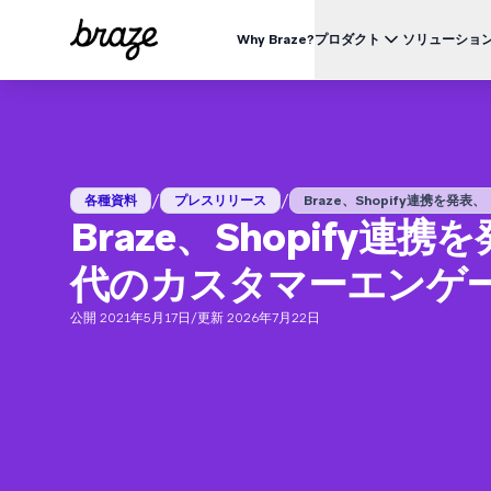
Why Braze?
プロダクト
ソリューショ
業界別
BRAZEを知る
ユース
Brazeプラットフォーム
Braze Alloys
私たちについて
リテール & Eコマース
資料一覧
オ
すべてのデータ、チャネル、オーケストレーションのニーズを
信頼できるテクノロジーまたは配送パートナーを探索し、
Brazeがどのようにして顧客エンゲージメントプラットフ
つのプラットフォームで。
つながりましょう
ォームのリーディングカンパニーになったかをご覧くださ
外食 & ファーストフード
生
い。
/
/
ブログ
各種資料
プレスリリース
Braze、Shopify連携を発表、「.
詳細はこちら
価格
デリバリー & クイックコマース
顧
Braze、Shopify
プレスリリース/メディア掲載
旅行 & ホスピタリティ
解
動画
BrazeAl™
UPDATES
Brazeの最新情報をご覧ください。
代のカスタマーエンゲ
メディア & エンターテイメント
エ
AIによる自動化、学習、パーソナライズ
金融サービス
Braze データプラットフォーム
公開 2021年5月17日
/
更新 2026年7月22日
データを収集、統合、有効化
ユーザーガイド
クロスチャネル
全てのメッセージを、ひとつのプラットフォームから