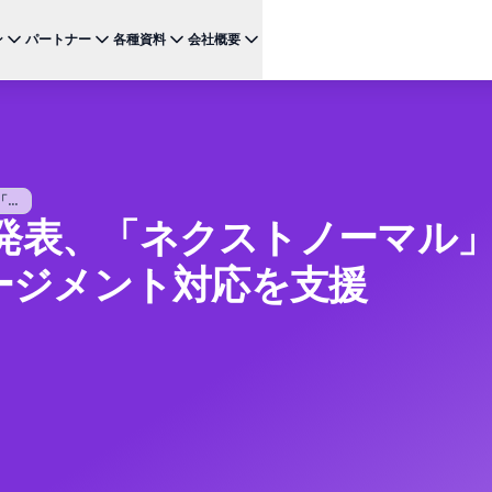
ン
パートナー
各種資料
会社概要
ケース
注目のテクノロジー
BRAZE FOR
チャネ
パートナーになる
投資家向け情報（英語）
BrazeAI Decisioning Studio™
メ
ンボーディング最適化
お客様事例
スタートアップ
NEW
 1
多様な連携を探求し 最高レベルの顧客体験の提供をリー
最新のニュース、数字、決算情報をご覧ください。
大規模な1:1のパーソナライゼーションを実現
ドしましょう
モ
産性の向上
ジャーニーオーケストレーション
レポート ＆ ガイド
..
W
客獲得の向上
連携を発表、「ネクストノーマル
マルチステップのクロスチャネル体験を創出
SM
リーガル（英語）
約防止
BrazeAI™ Agents
ウェビナー ＆ イベント
NEW
LIN
当社の規約、ポリシー、コンプライアンスなどに関する情
ージメント対応を支援
ンゲージメント向上
常時稼働のAIエージェントで、よりスマートなエ
報をご覧ください。
そ
ンゲージメントを拡大
レポート＆分析
パフォーマンスを分析し、インサイトを発見
Creative Studio
NEW
送る
クリエイティブワークフローを効率化