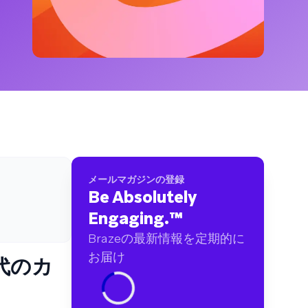
ブランドに及ぶ60億件以上のデータポイントを
分析しました
メールマガジンの登録
Be Absolutely
Engaging.
™
Brazeの最新情報を定期的に
お届け
時代のカ