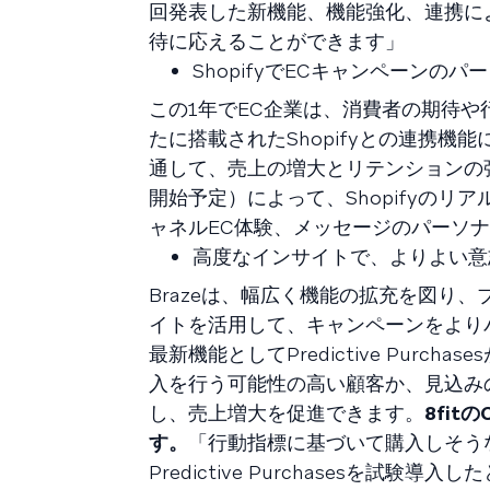
回発表した新機能、機能強化、連携に
待に応えることができます」
ShopifyでECキャンペーンの
この1年でEC企業は、消費者の期待や
たに搭載されたShopifyとの連携
通して、売上の増大とリテンションの強化
開始予定）によって、Shopifyのリ
ャネルEC体験、メッセージのパーソ
高度なインサイトで、よりよい意
Brazeは、幅広く機能の拡充を図り
イトを活用して、キャンペーンをよりパ
最新機能としてPredictive Purcha
入を行う可能性の高い顧客か、見込み
し、売上増大を促進できます。
8fit
す。
「行動指標に基づいて購入しそう
Predictive Purchasesを