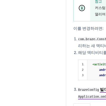
참고
커스텀 
열리
이를 변경하려면:
com.braze.Cons
리하는 새 액티
해당 액티비티
1

<activit
2

andr
andr
빌
BrazeConfig
Application.on