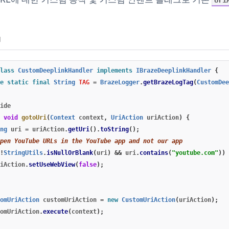
Uri
N
lass
CustomDeeplinkHandler
implements
IBrazeDeeplinkHandler
{
e
static
final
String
TAG
=
BrazeLogger
.
getBrazeLogTag
(
CustomDee
ide
void
gotoUri
(
Context
context
,
UriAction
uriAction
)
{
ng
uri
=
uriAction
.
getUri
().
toString
();
pen YouTube URLs in the YouTube app and not our app
!
StringUtils
.
isNullOrBlank
(
uri
)
&&
uri
.
contains
(
"youtube.com"
))
iAction
.
setUseWebView
(
false
);
omUriAction
customUriAction
=
new
CustomUriAction
(
uriAction
);
omUriAction
.
execute
(
context
);