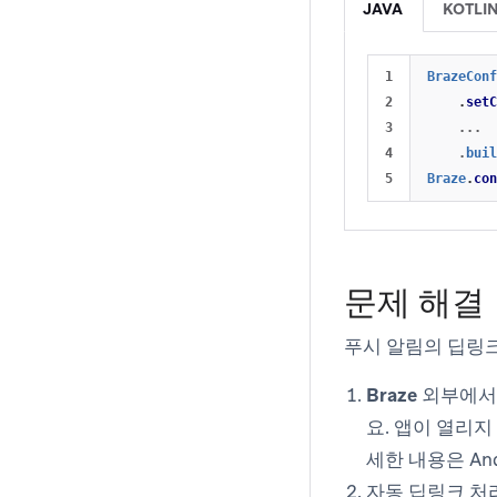
JAVA
KOTLI
1

BrazeConf
2

.
setC
3

...
4

.
buil
Braze
.
con
문제 해결
푸시 알림의 딥링크
Braze 외부에
요. 앱이 열리
세한 내용은 And
자동 딥링크 처