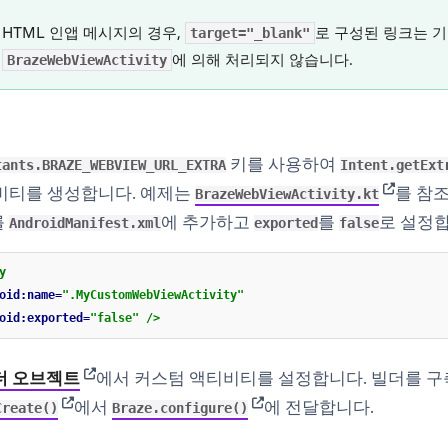
HTML 인앱 메시지의 경우,
로 구성된 링크는 
target="_blank"
며
에 의해 처리되지 않습니다.
BrazeWebViewActivity
키를 사용하여
tants.BRAZE_WEBVIEW_URL_EXTRA
Intent.getExt
(opens i
비티를 생성합니다. 예제는
를 참
BrazeWebViewActivity.kt
를
에 추가하고
를
로 설정합
AndroidManifest.xml
exported
false
y
oid:name=
".MyCustomWebViewActivity"
oid:exported=
"false"
/>
(opens in new tab)
더 오브젝트
에서 커스텀 액티비티를 설정합니다. 빌더를 
(opens in new tab)
(opens in new tab)
에서
에 전달합니다.
Create()
Braze.configure()