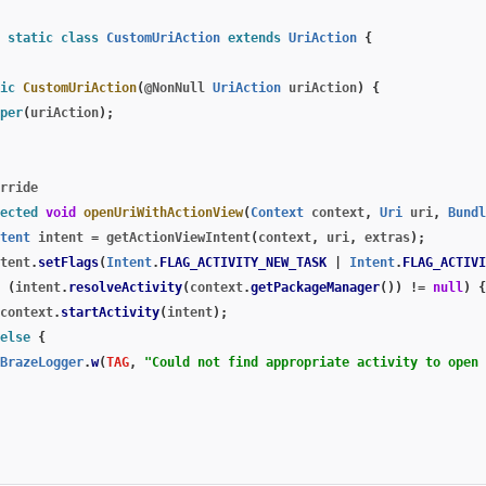
static
class
CustomUriAction
extends
UriAction
{
ic
CustomUriAction
(
@NonNull
UriAction
uriAction
)
{
per
(
uriAction
);
rride
ected
void
openUriWithActionView
(
Context
context
,
Uri
uri
,
Bundl
tent
intent
=
getActionViewIntent
(
context
,
uri
,
extras
);
tent
.
setFlags
(
Intent
.
FLAG_ACTIVITY_NEW_TASK
|
Intent
.
FLAG_ACTIVI
(
intent
.
resolveActivity
(
context
.
getPackageManager
())
!=
null
)
{
context
.
startActivity
(
intent
);
else
{
BrazeLogger
.
w
(
TAG
,
"Could not find appropriate activity to open 