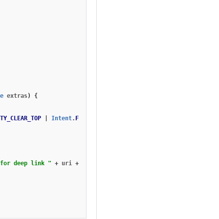
e
extras
)
{
TY_CLEAR_TOP
|
Intent
.
FLAG_ACTIVITY_SINGLE_TOP
);
for deep link "
+
uri
+
"."
);