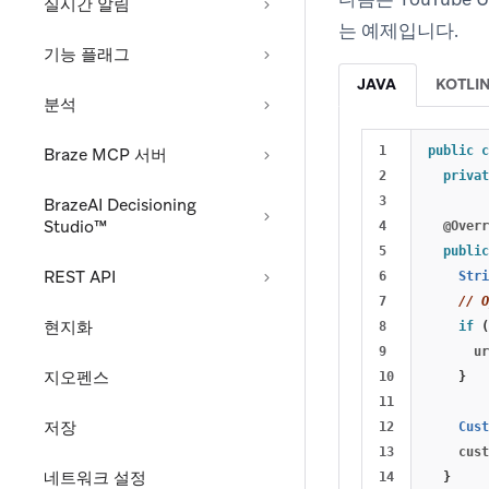
실시간 알림
는 예제입니다.
기능 플래그
JAVA
KOTLI
분석
1

public
c
Braze MCP 서버
2

privat
3

BrazeAI Decisioning
Studio™
4

@Overr
5

public
REST API
6

Stri
7

// O
현지화
8

if
(
9

ur
지오펜스
10

}
11

저장
12

Cust
13

cust
네트워크 설정
14

}