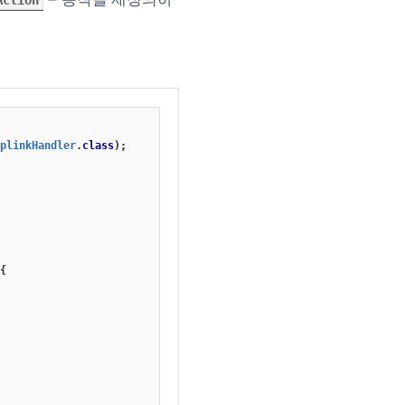
Action
plinkHandler
.
class
);
{