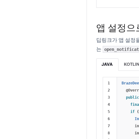
앱 설정으
딥링크가 앱 설정을
는
open_notificat
JAVA
KOTLI
1

BrazeDee
2

@Overr
3

public
4

fina
5

if
(
6

In
7

in
8

in