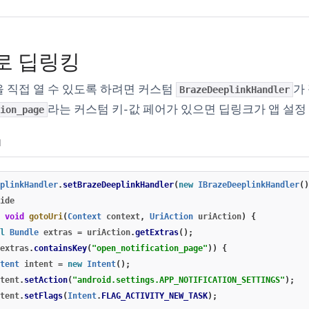
로 딥링킹
 직접 열 수 있도록 하려면 커스텀
가
BrazeDeeplinkHandler
라는 커스텀 키-값 페어가 있으면 딥링크가 앱 설정
ion_page
N
plinkHandler
.
setBrazeDeeplinkHandler
(
new
IBrazeDeeplinkHandler
()
ide
void
gotoUri
(
Context
context
,
UriAction
uriAction
)
{
l
Bundle
extras
=
uriAction
.
getExtras
();
extras
.
containsKey
(
"open_notification_page"
))
{
tent
intent
=
new
Intent
();
tent
.
setAction
(
"android.settings.APP_NOTIFICATION_SETTINGS"
);
tent
.
setFlags
(
Intent
.
FLAG_ACTIVITY_NEW_TASK
);