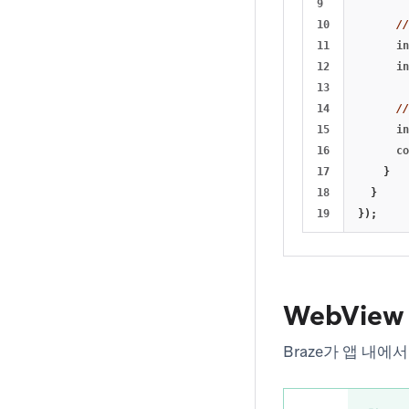
9

10

//
11

in
12

in
13

14

//
15

in
16

co
17

}
18

}
});
WebVi
Braze가 앱 내