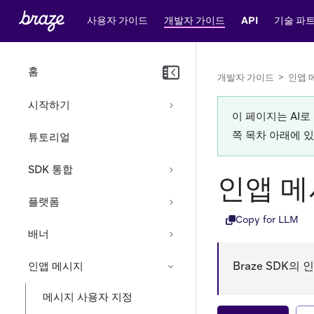
사용자 가이드
개발자 가이드
API
기술 파
홈
개발자 가이드
>
인앱 
시작하기
이 페이지는 AI
쪽 목차 아래에 
튜토리얼
SDK 통합
인앱 메
플랫폼
Copy for LLM
배너
Braze SDK
인앱 메시지
메시지 사용자 지정