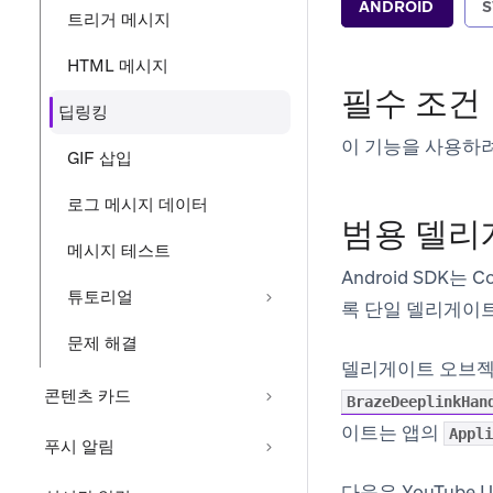
ANDROID
S
트리거 메시지
HTML 메시지
필수 조건
딥링킹
이 기능을 사용하
GIF 삽입
로그 메시지 데이터
범용 델리
메시지 테스트
Android SDK는
튜토리얼
록 단일 델리게이트
문제 해결
델리게이트 오브
콘텐츠 카드
BrazeDeeplinkHan
이트는 앱의
Appli
푸시 알림
다음은 YouTube