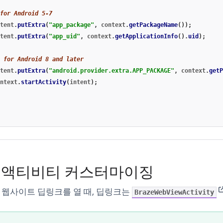
for Android 5-7
tent
.
putExtra
(
"app_package"
,
context
.
getPackageName
());
tent
.
putExtra
(
"app_uid"
,
context
.
getApplicationInfo
().
uid
);
 for Android 8 and later
tent
.
putExtra
(
"android.provider.extra.APP_PACKAGE"
,
context
.
getP
ntext
.
startActivity
(
intent
);
ew 액티비티 커스터마이징
(
에서 웹사이트 딥링크를 열 때, 딥링크는
BrazeWebViewActivity