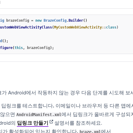
N
ig
brazeConfig
=
new
BrazeConfig
.
Builder
()
ustomWebViewActivityClass
(
MyCustomWebViewActivity:
:
class
)
d
();
figure
(
this
,
brazeConfig
);
가 Android에서 작동하지 않는 경우 다음 단계를 시도해 보
서 딥링크를 테스트합니다.
이메일이나 브라우저 등 다른 앱에서
지 않으면
에서 딥링크가 올바르게 구성되지
AndroidManifest.xml
(opens in new tab)
roid의
딥링크 만들기
설명서를 참조하세요.
리가 활성화되어 있는지 확인합니다.
에서
braze.xml