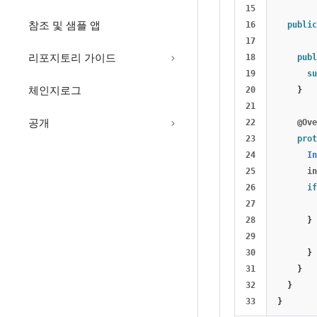
15

참조 및 샘플 앱
16

public
17

리포지토리 가이드
18

publ
19

su
체인지로그
20

}
21

공개
22

@Ove
23

prot
24

In
25

in
26

if
27

28

}
29

30

}
31

}
32

}
}