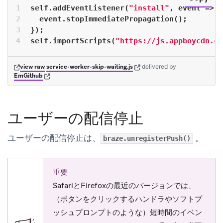
self.addEventListener(
"install"
, event => {
  event.stopImmediatePropagation();
});
self.importScripts(
"https://js.appboycdn.co
(opens in new tab)
(opens in new tab)
view raw
service-worker-skip-waiting.js
delivered
by
(opens in new tab)
EmGithub
ユーザーの配信停止
ユーザーの配信停止は、
。
braze.unregisterPush()
重要
SafariとFirefoxの最近のバージョンでは、
（ボタンをクリックするハンドラやソフトプ
ッシュプロンプトのような）短時間のイベン