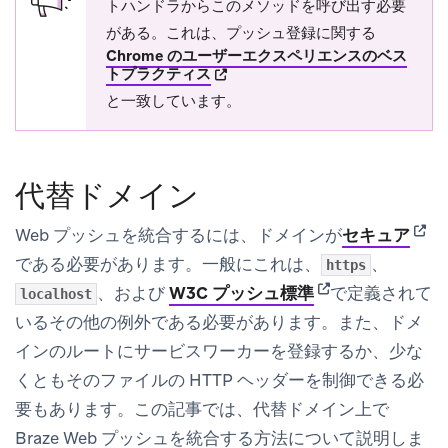
トハンドラからこのメソッドを呼び出す必要
がある。これは、プッシュ登録に関する
Chrome のユーザーエクスペリエンスのベス
(opens in new tab)
トプラクティス
と一致しています。
代替ドメイン
(ope
Web プッシュを統合するには、ドメインが
セキュア
である必要があります。一般にこれは、
、
https
(opens in new tab
、および
W3C プッシュ標準
で定義されて
localhost
いるその他の例外である必要があります。また、ドメ
インのルートにサービスワーカーを登録するか、少な
くともそのファイルの HTTP ヘッダーを制御できる必
要もあります。この記事では、代替ドメイン上で
Braze Web プッシュを統合する方法について説明しま