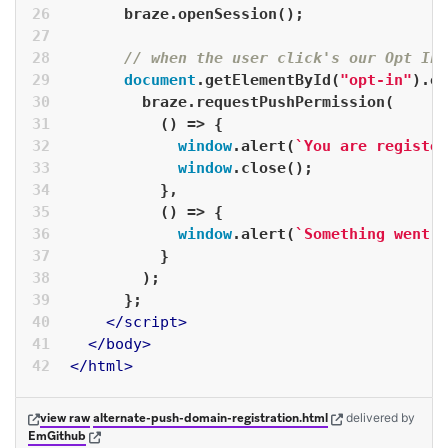
      braze.openSession();
// when the user click's our Opt In 
document
.getElementById(
"opt-in"
).on
        braze.requestPushPermission(
()
 =>
 {
window
.alert(
`You are register
window
.close();
          },
          () => {
window
.alert(
`Something went w
          }
        );
      };
</
script
>
</
body
>
</
html
>
(opens in new tab)
(opens in new tab)
view raw
alternate-push-domain-registration.html
delivered
by
(opens in new tab)
EmGithub