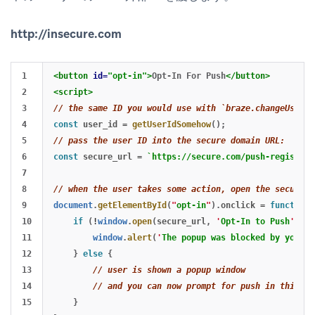
http://insecure.com
1

<button
id=
"opt-in"
>
Opt-In For Push
</button>
2

<script>
3

// the same ID you would use with `braze.changeUser`:
4

const
user_id
=
getUserIdSomehow
();
5

// pass the user ID into the secure domain URL:
6

const
secure_url
=
`https://secure.com/push-registrat
7

8

// when the user takes some action, open the secure U
9

document
.
getElementById
(
"
opt-in
"
).
onclick
=
function
(
10

if 
(
!
window
.
open
(
secure_url
,
'
Opt-In to Push
'
,
'
h
11

window
.
alert
(
'
The popup was blocked by your b
12

}
else
{
13

// user is shown a popup window
14

// and you can now prompt for push in this wi
15

}