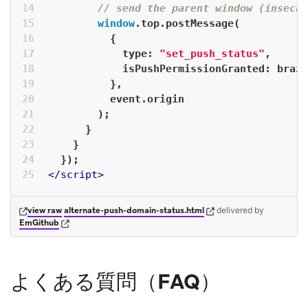
// send the parent window (insecur
window
.top.postMessage(
          {
type
: 
"set_push_status"
,
isPushPermissionGranted
: braze
          },
          event.origin
        );
      }
    }
  });
</
script
>
(opens in new tab)
(opens in new tab)
view raw
alternate-push-domain-status.html
delivered
by
(opens in new tab)
EmGithub
よくある質問（FAQ）