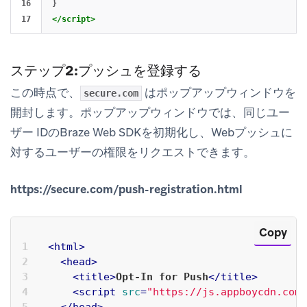
16

}
</script>
ステップ2:プッシュを登録する
この時点で、
はポップアップウィンドウを
secure.com
開封します。ポップアップウィンドウでは、同じユー
ザー IDのBraze Web SDKを初期化し、Webプッシュに
対するユーザーの権限をリクエストできます。
https://secure.com/push-registration.html
Copy
<
html
>
<
head
>
<
title
>
Opt-In for Push
</
title
>
<
script
src
=
"https://js.appboycdn.com/