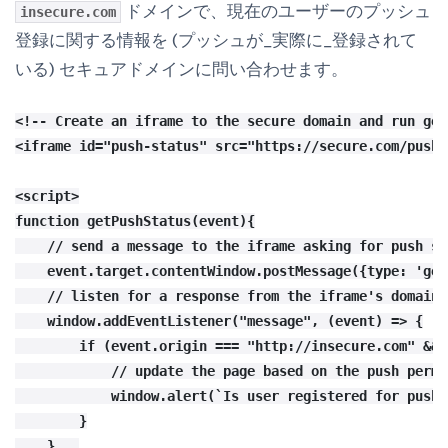
ドメインで、現在のユーザーのプッシュ
insecure.com
登録に関する情報を (プッシュが_実際に_登録されて
いる) セキュアドメインに問い合わせます。
<!-- Create an iframe to the secure domain and run get
<iframe id="push-status" src="https://secure.com/push-
<script>

function getPushStatus(event){

    // send a message to the iframe asking for push sta
    event.target.contentWindow.postMessage({type: 'get
    // listen for a response from the iframe's domain

    window.addEventListener("message", (event) => {

        if (event.origin === "http://insecure.com" && 
            // update the page based on the push permi
            window.alert(`Is user registered for push?
        }

    }   
