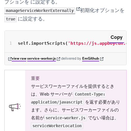
プションを に設定する。
(opens in new tab)
初期化オプションを
manageServiceWorkerExternally
に設定する。
true
Copy
self.importScripts(
'https://js.appboycdn.co
(opens in new tab)
(opens in new tab)
(opens in new tab)
view raw
service-worker.js
delivered
by
EmGithub
重要
サービスワーカーファイルを提供するとき
は、Web サーバーが
Content-Type:
を返す必要があり
application/javascript
ます。さらに、サービスワーカーファイルの
名前が
でない場合は、
service-worker.js
serviceWorkerLocation