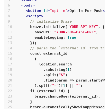
</
head
>
<
body
>
<
button
id
=
"opt-in"
>
Opt In For Push
</
b
<
script
>
// initialize Braze
      braze.initialize(
"YOUR-API-KEY"
, {
baseUrl
: 
"YOUR-SDK-BASE-URL"
,
enableLogging
: 
true
      });
// parse the `external_id` from the 
const
 external_id =
        (
          location.search
            .substring(
1
)
            .split(
"&"
)
            .find(
param
 =>
 param.startsWit
        ).split(
"="
)[
1
] || 
""
;
if
 (external_id) {
        braze.changeUser(external_id);
      }
      braze.automaticallyShowInAppMessages