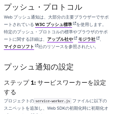
プッシュ・プロトコル
Web プッシュ通知は、大部分の主要ブラウザーでサポ
(opens in new tab)
ートされている
W3C プッシュ標準
を使用します。
特定のプッシュ・プロトコルの標準やブラウザのサポ
(opens in new tab)
(opens in
ートに関する詳細は、
アップル社や
モジラ社
、
(opens in new tab)
マイクロソフト
社のリソースを参照されたい。
プッシュ通知の設定
ステップ 1: サービスワーカーを設定
する
プロジェクトの
ファイルに以下の
service-worker.js
スニペットを追加し、Web SDKの初期化時に初期化オ