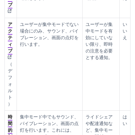
(opens in new tab)
ブ
ア
ユーザーが集中モードでない
ユーザーが集
い
ク
場合にのみ、サウンド、バイ
中モードを有
い
テ
ブレーション、画面の点灯を
効にしていな
え
ィ
行います。
い限り、即時
(opens in new tab)
ブ
の注意を必要
とする通知。
（
デ
フ
ォ
ル
ト
）
時
集中モード中でもサウンド、
ライドシェア
は
間
バイブレーション、画面の点
や配達通知な
い
的
灯を行います。これには、
ど、集中モー