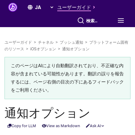
ユーザーガイド
すべて検索
ユーザーガイド
>
チャネル
>
プッシュ通知
>
プラットフォーム固有
のリソース
>
iOSオプション
>
通知オプション
このページはAIにより自動翻訳されており、不正確な内
容が含まれている可能性があります。翻訳の誤りを報告
するには、ページ右側の目次の下にあるフィードバック
をご利用ください。
通知オプション
Copy for LLM
View as Markdown
Ask AI