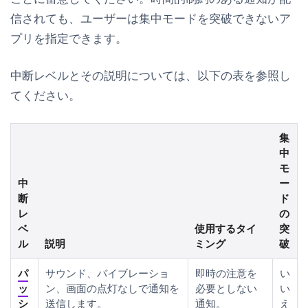
信されても、ユーザーは集中モードを突破できないア
プリを指定できます。
中断レベルとその説明については、以下の表を参照し
てください。
集
中
モ
中
ー
断
ド
レ
の
ベ
使用するタイ
突
ル
説明
ミング
破
パ
サウンド、バイブレーショ
即時の注意を
い
ッ
ン、画面の点灯なしで通知を
必要としない
い
シ
送信します。
通知。
え