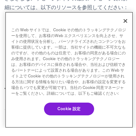
細については、以下のリソースを参照してください：
画像とテキストの仕様
iOS文字数ガイドライン
この Web サイトでは、Cookie その他のトラッキングテクノロジ
ーを使用して、お客様のWeb エクスペリエンスを向上させ、サ
イトの使用状況を分析し、パーソナライズされたコンテンツをお
客様に提供しています。一部は、当社サイトの機能に不可欠なも
のですが、その他のものは任意で、お客様の同意がある場合にの
み使用されます。Cookie その他のトラッキングテクノロジー
は、お客様のデバイスに保存される場合や、当社および信頼でき
るパートナーによって設置される場合があります。この Web サ
イト上で Cookie その他のトラッキングテクノロジーが使用され
る方法に関する情報を知りたい場合や、お客様の設定を変更する
iOSオプション
カスタムアプリアイ
場合 (いつでも変更が可能です)、当社の Cookie 同意マネージャ
前へ
次へ
コン機能 (iOS 10.3)
ーをご覧ください。詳細については、以下もご確認ください:
Cookie 設定
© Braze. All Rights Reserved
Privacy Policy
Cookie 優先設定