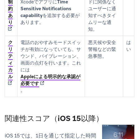
制
Xcodeでアプリに
Time
ドに関係なく
約
Sensitive Notifications
ユーザーに通
あ
capability
を追加する必要が
知すべきタイ
(opens in new tab)
り
あります。
ムリーな通
知。
ク
電話の
おやすみモード
スイッ
悪天候や安全
は
リ
チが有効になっていても、サ
警報などの緊
い
テ
ウンド、バイブレーション、
急事態。
ィ
画面の点灯を行います。これ
カ
には
(opens in new tab)
ル
Appleによる明示的な承認が
(opens in new tab)
必要です
。
関連性スコア（iOS 15以降）
iOS 15では、1日を通じて指定した時間