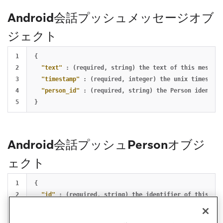
Android会話プッシュメッセージオブ
ジェクト
1

{
2

"text"
:
(required
,
string)
the
text
of
this
message
3

"timestamp"
:
(required
,
integer)
the
unix
timestamp
4

"person_id"
:
(required
,
string)
the
Person
identifi
}
Android会話プッシュPersonオブジ
ェクト
1

{
2

"id"
:
(required
,
string)
the
identifier
of
this
Per
3

"name"
:
(required
,
string)
the
display
name
of
this
}