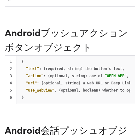
Androidプッシュアクション
ボタンオブジェクト
1

{
2

"text"
:
(required
,
string)
the
button's
text
,
3

"action"
:
(optional
,
string)
one
of
"OPEN_APP"
,
"URI
4

"uri"
:
(optional
,
string)
a
web
URL
or
Deep
Link
URI
5

"use_webview"
:
(optional
,
boolean)
whether
to
open
t
}
Android会話プッシュオブジ