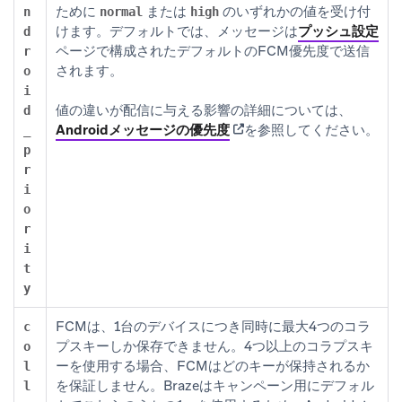
ために
または
のいずれかの値を受け付
n
normal
high
けます。デフォルトでは、メッセージは
プッシュ設定
d
ページで構成されたデフォルトのFCM優先度で送信
r
されます。
o
i
値の違いが配信に与える影響の詳細については、
d
(opens in new tab)
Androidメッセージの優先度
を参照してください。
_
p
r
i
o
r
i
t
y
FCMは、1台のデバイスにつき同時に最大4つのコラ
c
プスキーしか保存できません。4つ以上のコラプスキ
o
ーを使用する場合、FCMはどのキーが保持されるか
l
を保証しません。Brazeはキャンペーン用にデフォル
l