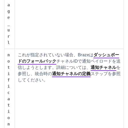
a
g
e
_
u
r
l
これが指定されていない場合、Brazeは
ダッシュボー
n
ドのフォールバック
チャネルIDで通知ペイロードを送
o
信しようとします。詳細については、
通知チャネル
を
t
参照し、統合時の
通知チャネルの定義
ステップを参照
i
してください。
f
i
c
a
t
i
o
n