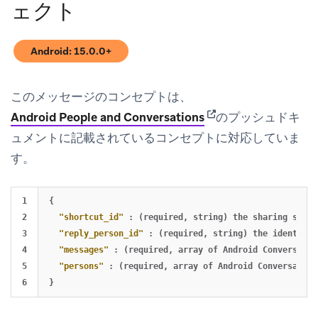
ェクト
Android: 15.0.0+
(opens in new tab)
このメッセージのコンセプトは、
(opens in new tab)
Android People and Conversations
のプッシュドキ
ュメントに記載されているコンセプトに対応していま
す。
1

{
2

"shortcut_id"
:
(required
,
string)
the
sharing
short
3

"reply_person_id"
:
(required
,
string)
the
identifie
4

"messages"
:
(required
,
array
of
Android
Conversatio
5

"persons"
:
(required
,
array
of
Android
Conversation
}