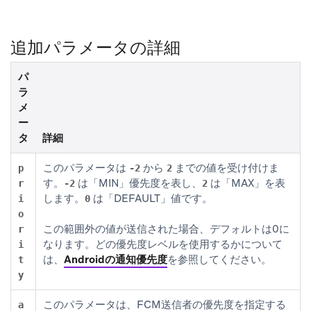
追加パラメータの詳細
パ
ラ
メ
ー
タ
詳細
このパラメータは
から
までの値を受け付けま
p
-2
2
す。
は「MIN」優先度を表し、
は「MAX」を表
r
-2
2
します。
は「DEFAULT」値です。
i
0
o
この範囲外の値が送信された場合、デフォルトは0に
r
なります。どの優先度レベルを使用するかについて
i
は、
Androidの通知優先度
を参照してください。
t
y
このパラメータは、FCM送信者の優先度を指定する
a