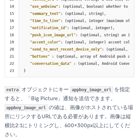
14

"use_webview"
:
(optional
,
boolean)
whether
to
open
15

"summary_text"
:
(optional
,
string)
,
16

"time_to_live"
:
(optional
,
integer
(maximum
of
2
,
4
17

"notification_id"
:
(optional
,
integer)
,
18

"push_icon_image_url"
:
(optional
,
string)
an
image
19

"accent_color"
:
(optional
,
integer)
accent
color
t
20

"send_to_most_recent_device_only"
:
(optional
,
bool
21

"buttons"
:
(optional
,
array
of
Android
push
actio
22

"conversation_data"
:
(optional
,
Android
Conversat
}
オブジェクトにキー
を指定
extra
appboy_image_url
すると、「Big Picture」通知を送信できます。
の値は、画像がホストされている場
appboy_image_url
所にリンクするURLである必要があります。画像は縦
横比2:1にトリミングし、600×300px以上にしてくだ
さい。