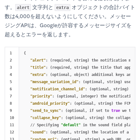
す。
文字列と
オブジェクトの合計バイト
alert
extra
数は4,000を超えないようにしてください。メッセー
ジングAPIは、Googleが許容するメッセージサイズを
超えるとエラーを返します。
1

{
2

"alert"
:
(required
,
string)
the
notification
messa
3

"title"
:
(required
,
string)
the
title
that
appears
4

"extra"
:
(optional
,
object)
additional
keys
and
va
5

"message_variation_id"
:
(optional
,
string)
used
wh
6

"notification_channel_id"
:
(optional
,
string)
the
7

"priority"
:
(optional
,
integer)
the
notification
p
8

"android_priority"
:
(optional
,
string)
the
FCM
sen
9

"send_to_sync"
:
(optional
,
if
set
to
true
we
throw
10

"collapse_key"
:
(optional
,
string)
the
collapse
ke
11

//
Specifying
"default"
in
the
sound
field
plays
t
12

"sound"
:
(optional
,
string)
the
location
of
a
cust
13

"custom_uri"
:
(optional
,
string)
a
web
URL
,
or
Dee