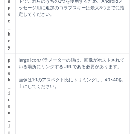
トでこれらのうちの1つを使用するため、Androidメ
a
ッセージ用に追加のコラプスキーは最大3つまでに指
p
定してください。
s
e
_
k
e
y
large iconパラメーターの値は、画像がホストされて
p
いる場所にリンクするURLである必要があります。
u
s
画像は1:1のアスペクト比にトリミングし、40×40以
h
上にしてください。
_
i
c
o
n
_
i
m