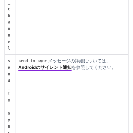
_
c
h
a
n
n
e
l
メッセージの詳細については、
s
send_to_sync
Androidのサイレント通知
を参照してください。
e
n
d
_
t
o
_
s
y
n
c