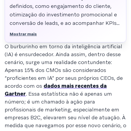
definidos, como engajamento do cliente,
otimização do investimento promocional e
conversão de leads, e ao acompanhar KPIs
específicos da marca. Sistemas de IA
Mostrar mais
analisam dados comportamentais para
O burburinho em torno da inteligência artificial
personalizar campanhas, enquanto equipes
(IA) é ensurdecedor. Ainda assim, dentro desse
de serviços de IA personalizam modelos,
cenário, surge uma realidade contundente:
monitoram o desempenho e iteram
Apenas 15% dos CMOs são considerados
continuamente para alinhar resultados às
“proficientes em IA” por seus próprios CEOs, de
metas de crescimento e receita do C-level.
acordo com os
dados mais recentes da
Gartner
. Essa estatística não é apenas um
número; é um chamado à ação para
profissionais de marketing, especialmente em
empresas B2C, elevarem seu nível de atuação. À
medida que navegamos por esse novo cenário, o