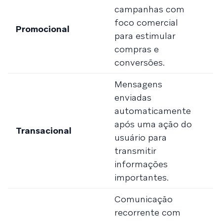
campanhas com
l
foco comercial
o
Promocional
para estimular
c
compras e
c
conversões.
B
Mensagens
C
enviadas
c
automaticamente
r
após uma ação do
Transacional
s
usuário para
d
transmitir
a
informações
e
importantes.
Comunicação
recorrente com
N