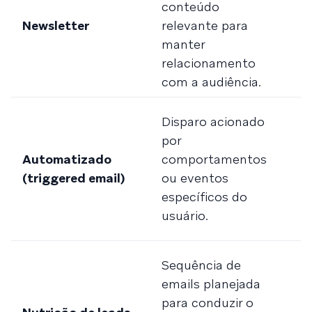
conteúdo
a
Newsletter
relevante para
e
manter
n
relacionamento
e
com a audiência.
B
Disparo acionado
a
por
c
Automatizado
comportamentos
o
(triggered email)
ou eventos
l
específicos do
c
usuário.
r
T
Sequência de
c
emails planejada
m
para conduzir o