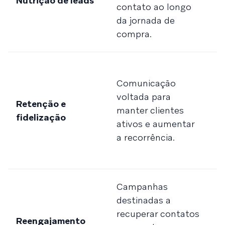
Nutrição de leads
e
contato ao longo
d
da jornada de
p
compra.
c
P
fi
Comunicação
r
voltada para
Retenção e
a
manter clientes
fidelização
r
ativos e aumentar
p
a recorrência.
p
s
“
Campanhas
fa
destinadas a
p
recuperar contatos
Reengajamento
a