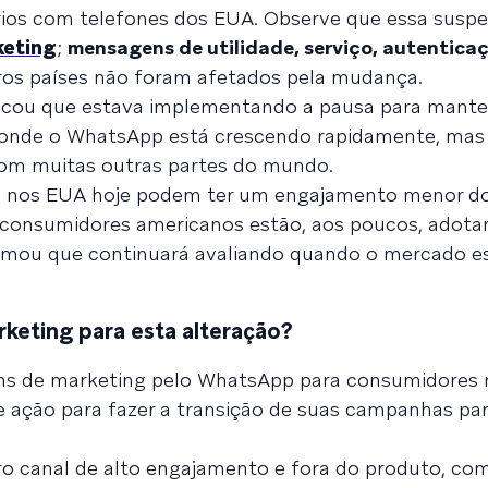
ios com telefones dos EUA. Observe que essa susp
eting
;
mensagens de utilidade, serviço, autentica
ros países não foram afetados pela mudança.
icou que estava implementando a pausa para mante
, onde o WhatsApp está crescendo rapidamente, mas
com muitas outras partes do mundo.
ng nos EUA hoje podem ter um engajamento menor d
s consumidores americanos estão, aos poucos, adota
irmou que continuará avaliando quando o mercado e
rketing para esta alteração?
s de marketing pelo WhatsApp para consumidores 
 ação para fazer a transição de suas campanhas pa
tro canal de alto engajamento e fora do produto, c