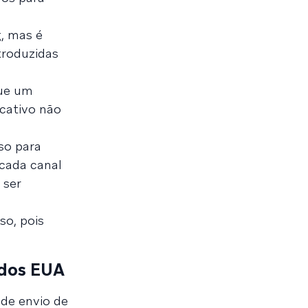
g, mas é
troduzidas
que um
cativo não
so para
 cada canal
 ser
so, pois
 dos EUA
 de envio de