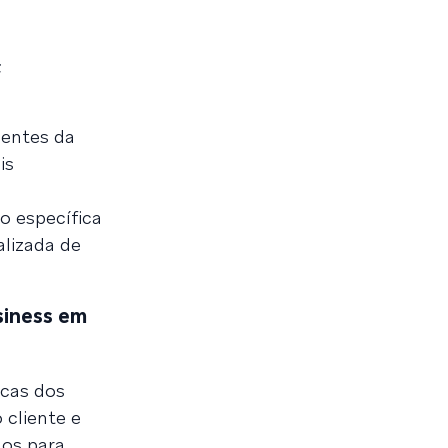
;
ientes da
is
o específica
alizada de
siness em
icas dos
 cliente e
dos para