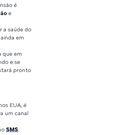
ensão é
ção
e
r a saúde do
 ainda em
o que em
ndo e se
stará pronto
nos EUA, é
ra um canal
omo
SMS
.