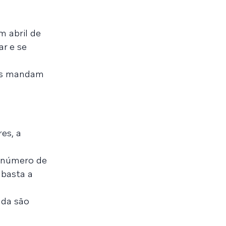
m abril de
r e se
cas mandam
es, a
u número de
 basta a
nda são