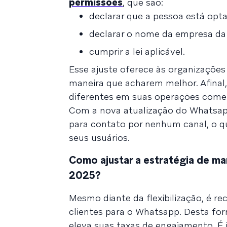
permissões
, que são:
declarar que a pessoa está op
declarar o nome da empresa da
cumprir a lei aplicável.
Esse ajuste oferece às organizações
maneira que acharem melhor. Afinal,
diferentes em suas operações comer
Com a nova atualização do Whatsapp
para contato por nenhum canal, o que
seus usuários.
Como ajustar a estratégia de m
2025?
Mesmo diante da flexibilização, é re
clientes para o Whatsapp. Desta fo
eleva suas taxas de engajamento. 