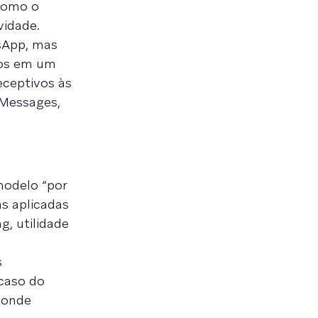
como o
vidade.
sApp, mas
dos em um
eceptivos às
 Messages,
modelo “por
s aplicadas
, utilidade
s
 caso do
a onde