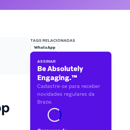
analisamos mais de 6 bilhões de dados
primários abrangendo mais de 750 marcas.
TAGS RELACIONADAS
WhatsApp
ASSINAR
Be Absolutely
Engaging.
™
Cadastre-se para receber
novidades regulares da
pp
Braze.