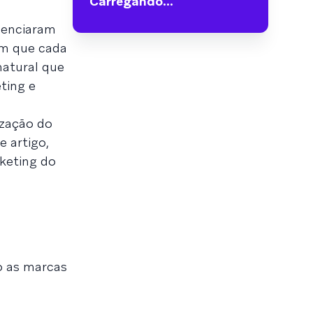
Carregando...
uenciaram
em que cada
natural que
ting e
ização do
e artigo,
rketing do
 as marcas