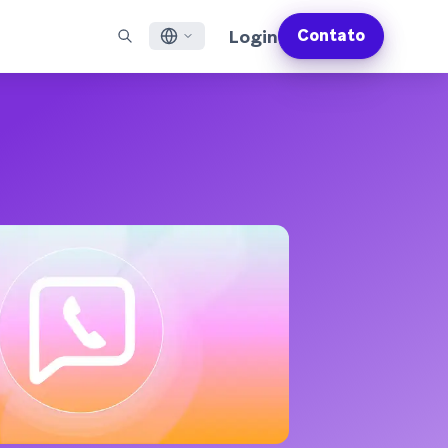
Login
Contato
English
S EM DESTAQUE
SUPORTE
Encontre Parceiros
Carreiras (EN)
Français
munity (EN)
ail
Visão Geral do Suporte
Explore e conecte-se com nossos parceiros de
Descubra vagas de emprego e por que as pessoas
tecnologia ou entrega de confiança
adoram trabalhar na Braze
sagens por app
Serviços Profissionais da Braze
日本語
N)
sagens pela internet
Planos de Sucesso da Braze
Serviços Jurídicos (EN)
S/RCS
Obtenha informações sobre nossos termos legais,
한국어
atsApp
políticas, conformidade e muito mais
bir todos os canais
Português BR
Español
Como funciona
Conheça a estrutura da nossa
Análise Global do Engajamento do Cliente
Saiba mais
tecnologia integrada verticalmente
2026
Para a sexta edição da <b>Análise Global de
Engajamento do Cliente</b>, entrevistamos
mais de 2.200 líderes de marketing e