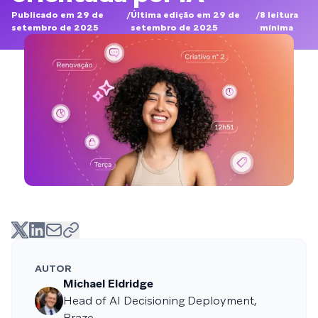
Publicado em 29 de
/
Última edição em 29 de
/
8
leitura
setembro de 2025
setembro de 2025
mínima
AUTOR
Michael Eldridge
Head of AI Decisioning Deployment,
Braze