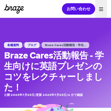
お問い合わせ
Ope
/
/
各種資料
ブログ
Braze Cares活動報告 - 学生...
Braze Cares活動報告 - 学
生向けに英語プレゼンの
コツをレクチャーしまし
た！
公開 2025年7月03日
/
更新 2025年7月03日
/
4
分で確認