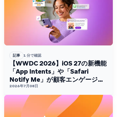
記事
1
分で確認
【WWDC 2026】iOS 27の新機能
「App Intents」や「Safari
Notify Me」が顧客エンゲージメ
ントを変える
2026年7月08日