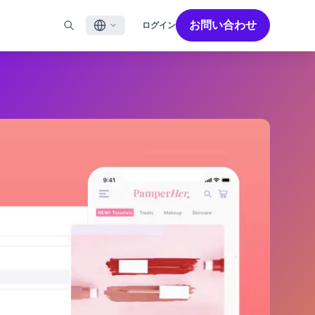
お問い合わせ
ログイン
English
ル
BRAZEを活用する
パートナーを探す
採用情報
Français
ール
Bonfire コミュニティ
成功を加速させるパートナー解決策でBrazeのパワーを最
Brazeで働く魅力と募集職種をご紹介します。
大限に高めましょう
バイルアプリメッセージ
Brazeラーニング
日本語
ebメッセージ
認定資格
S/RCS
用語集
한국어
E
の他のチャネル
Português BR
Español
Brazeのしくみ
Brzeの統合されたテクノロジースタック
2026年 グローバルカスタマーエンゲージメント
詳細はこちら
をご覧ください
レビュー日本語版
今年で6回目となるカスタマーエンゲージメント
レビュー（CER）では、2,200名以上のマーケテ
ィング責任者を対象に調査を実施し、750以上の