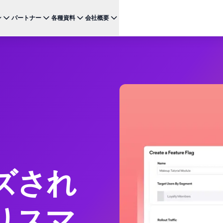
ン
パートナー
各種資料
会社概要
ケース
注目のテクノロジー
BRAZE FOR
チャネ
パートナーになる
投資家向け情報（英語）
BrazeAI Decisioning Studio™
メ
ンボーディング最適化
お客様事例
スタートアップ
NEW
 1
多様な連携を探求し 最高レベルの顧客体験の提供をリー
最新のニュース、数字、決算情報をご覧ください。
大規模な1:1のパーソナライゼーションを実現
ドしましょう
モ
産性の向上
ジャーニーオーケストレーション
レポート ＆ ガイド
W
客獲得の向上
マルチステップのクロスチャネル体験を創出
SM
リーガル（英語）
約防止
BrazeAI™ Agents
ウェビナー ＆ イベント
NEW
LIN
当社の規約、ポリシー、コンプライアンスなどに関する情
ンゲージメント向上
常時稼働のAIエージェントで、よりスマートなエ
報をご覧ください。
そ
ンゲージメントを拡大
レポート＆分析
パフォーマンスを分析し、インサイトを発見
Creative Studio
NEW
ズされ
送る
クリエイティブワークフローを効率化
りスマ