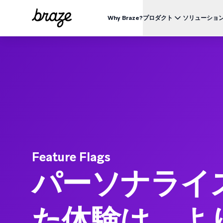
Why Braze?
プロダクト
ソリューショ
業界別
BRAZEを知る
ユース
Brazeプラットフォーム
Braze Alloys
私たちについて
リテール & Eコマース
資料一覧
オ
すべてのデータ、チャネル、オーケストレーションのニーズを
信頼できるテクノロジーまたは配送パートナーを探索し、
Brazeがどのようにして顧客エンゲージメントプラットフ
つのプラットフォームで。
つながりましょう
ォームのリーディングカンパニーになったかをご覧くださ
外食 & ファーストフード
生
い。
ブログ
詳細はこちら
価格
デリバリー & クイックコマース
顧
プレスリリース/メディア掲載
旅行 & ホスピタリティ
解
動画
BrazeAl™
UPDATES
Brazeの最新情報をご覧ください。
メディア & エンターテイメント
エ
AIによる自動化、学習、パーソナライズ
金融サービス
Braze データプラットフォーム
データを収集、統合、有効化
ユーザーガイド
Feature Flags
クロスチャネル
パーソナライ
全てのメッセージを、ひとつのプラットフォームから
た体験は、よ