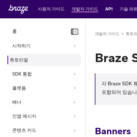
사용자 가이드
개발자 가이드
API
기술 파
홈
개발자 가이드
>
튜토
시작하기
Braze
튜토리얼
SDK 통합
각 Braze S
플랫폼
포함되어 있습니
배너
인앱 메시지
Banners
콘텐츠 카드