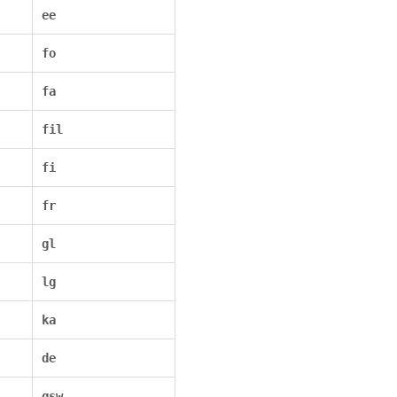
ee
fo
fa
fil
fi
fr
gl
lg
ka
de
gsw