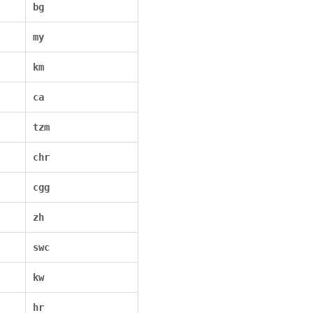
bg
my
km
ca
tzm
chr
cgg
zh
swc
kw
hr