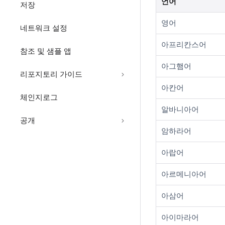
언어
저장
영어
네트워크 설정
아프리칸스어
참조 및 샘플 앱
아그햄어
리포지토리 가이드
아칸어
체인지로그
알바니아어
공개
암하라어
아랍어
아르메니아어
아삼어
아이마라어