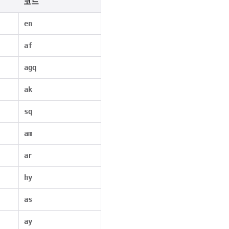
코드
en
af
agq
ak
sq
am
ar
hy
as
ay