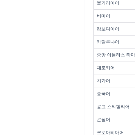
불가리아어
버마어
캄보디아어
카탈루냐어
중앙 아틀라스 타
체로키어
치가어
중국어
콩고 스와힐리어
콘월어
크로아티아어