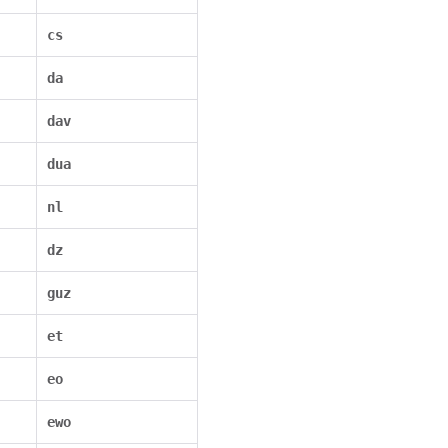
cs
da
dav
dua
nl
dz
guz
et
eo
ewo