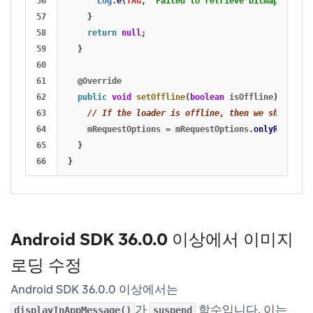
56

Log
.
e
(
TAG
,
"Failed to retrieve bitmap at url
57

}
58

return
null
;
59

}
60

61

@Override
62

public
void
setOffline
(
boolean
isOffline
)
{
63

// If the loader is offline, then we should on
64

mRequestOptions
=
mRequestOptions
.
onlyRetrieve
65

}
}
Android SDK 36.0.0 이상에서 이미지
로딩 수정
Android SDK 36.0.0 이상에서는
가
함수입니다. 이는
displayInAppMessage()
suspend