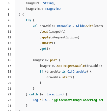
6

imageUrl
:
String
,
7

imageView
:
ImageView
8

)
{
9

try
{
10

val
drawable
:
Drawable
=
Glide
.
with
(
context
)
11

.
load
(
imageUrl
)
12

.
apply
(
mRequestOptions
)
13

.
submit
()
14

.
get
()
15

16

imageView
.
post
{
17

imageView
.
setImageDrawable
(
drawable
)
18

if
(
drawable
is
GifDrawable
)
{
19

drawable
.
start
()
20

}
21

}
22

}
catch
(
e
:
Exception
)
{
23

Log
.
e
(
TAG
,
"$glideBrazeImageLoaderTag renderU
24

}