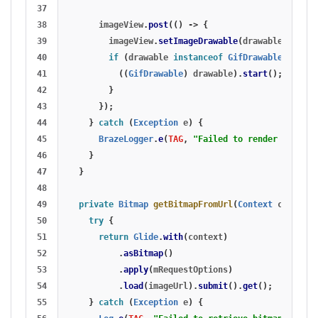
37

38

imageView
.
post
(()
->
{
39

imageView
.
setImageDrawable
(
drawable
);
40

if
(
drawable
instanceof
GifDrawable
)
{
41

((
GifDrawable
)
drawable
).
start
();
42

}
43

});
44

}
catch
(
Exception
e
)
{
45

BrazeLogger
.
e
(
TAG
,
"Failed to render URL int
46

}
47

}
48

49

private
Bitmap
getBitmapFromUrl
(
Context
context
,
50

try
{
51

return
Glide
.
with
(
context
)
52

.
asBitmap
()
53

.
apply
(
mRequestOptions
)
54

.
load
(
imageUrl
).
submit
().
get
();
55

}
catch
(
Exception
e
)
{