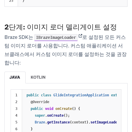
}
2단계: 이미지 로더 델리게이트 설정
(opens in new tab)
Braze SDK는
로 설정된 모든 커스
IBrazeImageLoader
텀 이미지 로더를 사용합니다. 커스텀 애플리케이션 서
브클래스에서 커스텀 이미지 로더를 설정하는 것을 권장
합니다:
JAVA
KOTLIN
1

public
class
GlideIntegrationApplication
extends
Ap
2

@Override
3

public
void
onCreate
()
{
4

super
.
onCreate
();
5

Braze
.
getInstance
(
context
).
setImageLoader
(
new
G
6

}