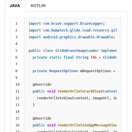
JAVA
KOTLIN
1

import
com.braze.support.BrazeLogger
;
2

import
com.bumptech.glide.load.resource.gif.GifDra
3

import
android.graphics.drawable.Drawable
;
4

5

public
class
GlideBrazeImageLoader
implements
IBra
6

private
static
final
String
TAG
=
GlideBrazeImag
7

8

private
RequestOptions
mRequestOptions
=
new
Req
9

10

@Override
11

public
void
renderUrlIntoCardView
(
Context
contex
12

renderUrlIntoView
(
context
,
imageUrl
,
imageView
13

}
14

15

@Override
16

public
void
renderUrlIntoInAppMessageView
(
Contex
17

renderUrlIntoView
(
context
,
imageUrl
,
imageView