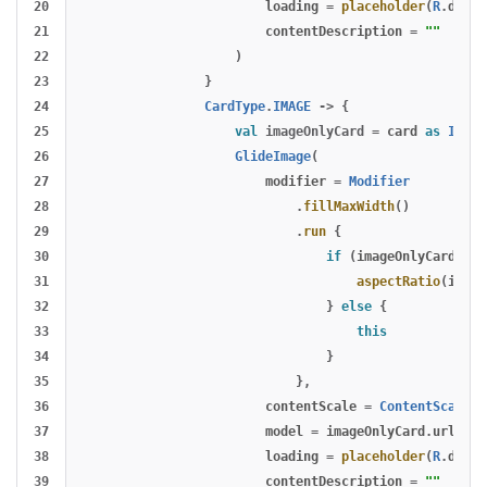
20

loading
=
placeholder
(
R
.
drawa
21

contentDescription
=
""
22

)
23

}
24

CardType
.
IMAGE
->
{
25

val
imageOnlyCard
=
card
as
Image
26

GlideImage
(
27

modifier
=
Modifier
28

.
fillMaxWidth
()
29

.
run
{
30

if
(
imageOnlyCard
.
asp
31

aspectRatio
(
image
32

}
else
{
33

this
34

}
35

},
36

contentScale
=
ContentScale
.
C
37

model
=
imageOnlyCard
.
url
,
38

loading
=
placeholder
(
R
.
drawa
39

contentDescription
=
""