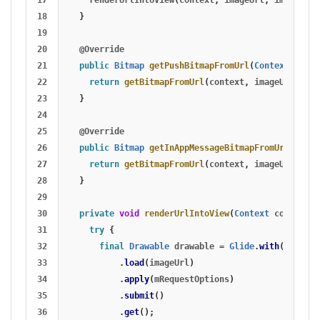
18

}
19

20

@Override
21

public
Bitmap
getPushBitmapFromUrl
(
Context
conte
22

return
getBitmapFromUrl
(
context
,
imageUrl
,
vie
23

}
24

25

@Override
26

public
Bitmap
getInAppMessageBitmapFromUrl
(
Conte
27

return
getBitmapFromUrl
(
context
,
imageUrl
,
vie
28

}
29

30

private
void
renderUrlIntoView
(
Context
context
,
31

try
{
32

final
Drawable
drawable
=
Glide
.
with
(
context
33

.
load
(
imageUrl
)
34

.
apply
(
mRequestOptions
)
35

.
submit
()
36

.
get
();