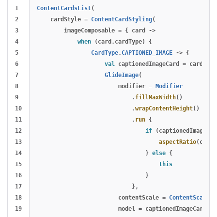
1

ContentCardsList
(
2

cardStyle
=
ContentCardStyling
(
3

imageComposable
=
{
card
->
4

when
(
card
.
cardType
)
{
5

CardType
.
CAPTIONED_IMAGE
->
{
6

val
captionedImageCard
=
card
as
7

GlideImage
(
8

modifier
=
Modifier
9

.
fillMaxWidth
()
10

.
wrapContentHeight
()
11

.
run
{
12

if
(
captionedImageCar
13

aspectRatio
(
capti
14

}
else
{
15

this
16

}
17

},
18

contentScale
=
ContentScale
.
C
19

model
=
captionedImageCard
.
ur