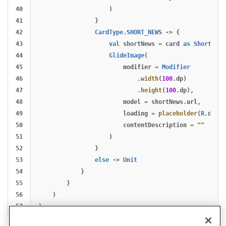
40

)
41

}
42

CardType
.
SHORT_NEWS
->
{
43

val
shortNews
=
card
as
ShortNews
44

GlideImage
(
45

modifier
=
Modifier
46

.
width
(
100
.
dp
)
47

.
height
(
100
.
dp
),
48

model
=
shortNews
.
url
,
49

loading
=
placeholder
(
R
.
drawa
50

contentDescription
=
""
51

)
52

}
53

else
->
Unit
54

}
55

}
56

)
)