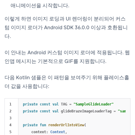
애니메이션을 시작합니다.
이렇게 하면 이미지 로딩과 UI 렌더링이 분리되어 커스
텀 이미지 로더가 Android SDK 36.0.0 이상과 호환됩니
다.
이 안내는 Android 커스텀 이미지 로더에 적용됩니다. 웹
인앱 메시지는 기본적으로 GIF를 지원합니다.
다음 Kotlin 샘플은 이 패턴을 보여주기 위해 플레이스홀
더 값을 사용합니다:
1

private
const
val
TAG
=
"SampleGlideLoader"
2

private
const
val
glideBrazeImageLoaderTag
=
"sample-
3

4

private
fun
renderUrlIntoView
(
5

context
:
Context
,