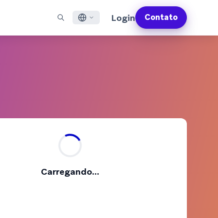
Login
Contato
English
S EM DESTAQUE
SUPORTE
Encontre Parceiros
Carreiras (EN)
Français
munity (EN)
ail
Visão Geral do Suporte
Explore e conecte-se com nossos parceiros de
Descubra vagas de emprego e por que as pessoas
tecnologia ou entrega de confiança
adoram trabalhar na Braze
sagens por app
Serviços Profissionais da Braze
日本語
N)
sagens pela internet
Planos de Sucesso da Braze
Serviços Jurídicos (EN)
S/RCS
Obtenha informações sobre nossos termos legais,
한국어
atsApp
políticas, conformidade e muito mais
bir todos os canais
Português BR
Español
Como funciona
Conheça a estrutura da nossa
Análise Global do Engajamento do Cliente
Saiba mais
Carregando...
tecnologia integrada verticalmente
2026
Para a sexta edição da <b>Análise Global de
Engajamento do Cliente</b>, entrevistamos
mais de 2.200 líderes de marketing e