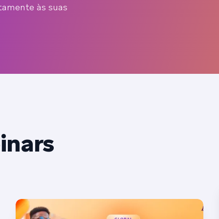
atamente às suas
inars