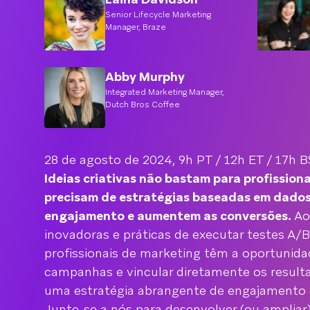
Senior Lifecycle Marketing
Manager, Braze
Abby Murphy
Integrated Marketing Manager,
Dutch Bros Coffee
28 de agosto de 2024, 9h PT / 12h ET / 17h 
Ideias criativas não bastam para profissiona
precisam de estratégias baseadas em dado
engajamento e aumentem as conversões.
Ao
inovadoras e práticas de executar testes A/B
profissionais de marketing têm a oportunidad
campanhas e vincular diretamente os result
uma estratégia abrangente de engajamento d
Junte-se a nós para desenvolver (ou ampliar)