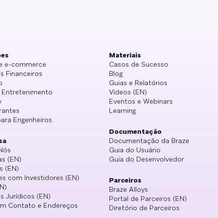
ões
Materiais
 e e-commerce
Casos de Sucesso
s Financeiros
Blog
o
Guias e Relatórios
e Entretenimento
Vídeos (EN)
y
Eventos e Webinars
rantes
Learning
para Engenheiros
Documentação
sa
Documentação da Braze
Nós
Guia do Usuário
as (EN)
Guia do Desenvolvedor
s (EN)
es com Investidores (EN)
Parceiros
N)
Braze Alloys
s Jurídicos (EN)
Portal de Parceiros (EN)
em Contato e Endereços
Diretório de Parceiros