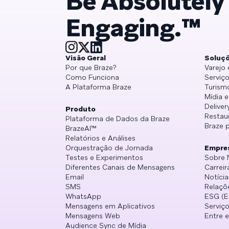
Be Absolutely
Engaging.™
Visão Geral
Soluç
Por que Braze?
Varejo
Como Funciona
Serviço
A Plataforma Braze
Turism
Mídia 
Deliver
Produto
Restau
Plataforma de Dados da Braze
Braze 
BrazeAI™
Relatórios e Análises
Orquestração de Jornada
Empre
Testes e Experimentos
Sobre 
Diferentes Canais de Mensagens
Carreir
Email
Notícia
SMS
Relaçõ
WhatsApp
ESG (E
Mensagens em Aplicativos
Serviço
Mensagens Web
Entre 
Audience Sync de Mídia