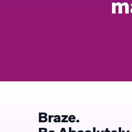
m
Braze.