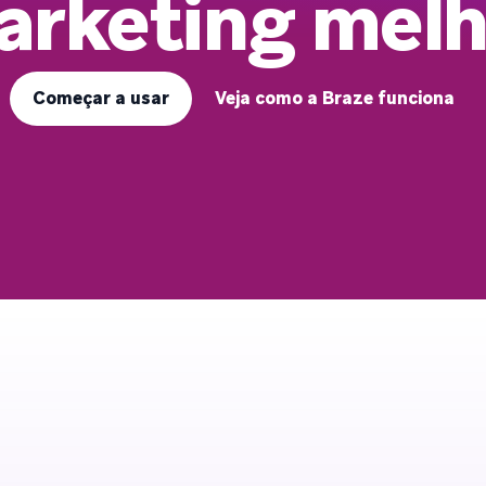
arketing melh
Começar a usar
Veja como a Braze funciona