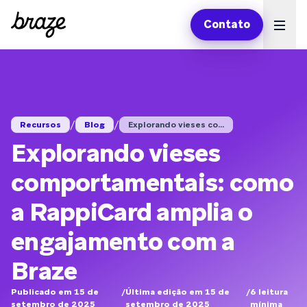
Contato
Ope
/
/
Recursos
Blog
Explorando vieses co...
Explorando vieses
comportamentais: como
a RappiCard amplia o
engajamento com a
Braze
Publicado em 15 de
/
Última edição em 15 de
/
6
leitura
setembro de 2025
setembro de 2025
mínima