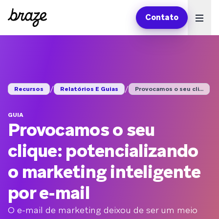
Contato
Ope
/
/
Recursos
Relatórios E Guias
Provocamos o seu cli...
GUIA
Provocamos o seu
clique: potencializando
o marketing inteligente
por e-mail
O e-mail de marketing deixou de ser um meio