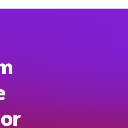
um
e
or