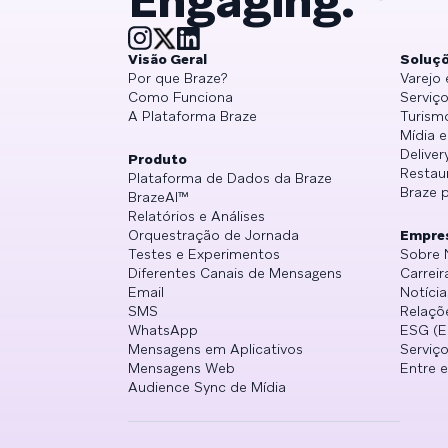
Engaging.™
Visão Geral
Soluç
Por que Braze?
Varejo
Como Funciona
Serviço
A Plataforma Braze
Turism
Mídia 
Deliver
Produto
Restau
Plataforma de Dados da Braze
Braze 
BrazeAI™
Relatórios e Análises
Orquestração de Jornada
Empre
Testes e Experimentos
Sobre 
Diferentes Canais de Mensagens
Carreir
Email
Notícia
SMS
Relaçõ
WhatsApp
ESG (E
Mensagens em Aplicativos
Serviço
Mensagens Web
Entre 
Audience Sync de Mídia