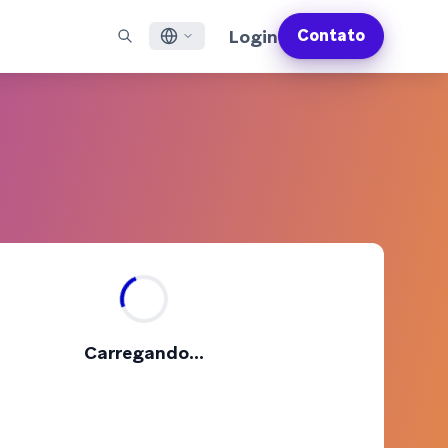
Login
Contato
English
S EM DESTAQUE
SUPORTE
Encontre Parceiros
Carreiras (EN)
Français
munity (EN)
ail
Visão Geral do Suporte
Explore e conecte-se com nossos parceiros de
Descubra vagas de emprego e por que as pessoas
tecnologia ou entrega de confiança
adoram trabalhar na Braze
sagens por app
Serviços Profissionais da Braze
日本語
N)
sagens pela internet
Planos de Sucesso da Braze
Serviços Jurídicos (EN)
S/RCS
Obtenha informações sobre nossos termos legais,
한국어
atsApp
políticas, conformidade e muito mais
bir todos os canais
Português BR
Español
Como funciona
Conheça a estrutura da nossa
Análise Global do Engajamento do Cliente
Saiba mais
Carregando...
tecnologia integrada verticalmente
2026
Para a sexta edição da <b>Análise Global de
Engajamento do Cliente</b>, entrevistamos
mais de 2.200 líderes de marketing e