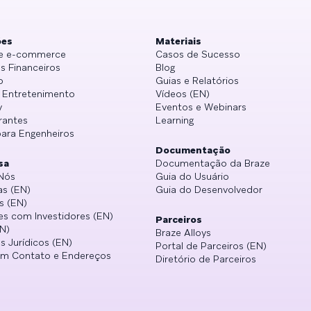
ões
Materiais
 e e-commerce
Casos de Sucesso
s Financeiros
Blog
o
Guias e Relatórios
e Entretenimento
Vídeos (EN)
y
Eventos e Webinars
rantes
Learning
para Engenheiros
Documentação
sa
Documentação da Braze
Nós
Guia do Usuário
as (EN)
Guia do Desenvolvedor
s (EN)
es com Investidores (EN)
Parceiros
N)
Braze Alloys
s Jurídicos (EN)
Portal de Parceiros (EN)
em Contato e Endereços
Diretório de Parceiros