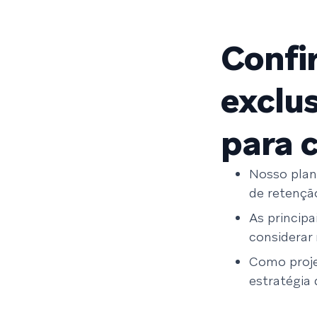
Confi
exclu
para 
Nosso plan
de retençã
As principa
considerar
Como proje
estratégia