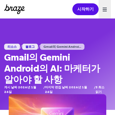
시작하기
Ope
/
/
리소스
블로그
Gmail의 Gemini Androi...
Gmail의 Gemini
Android의 AI: 마케터가
알아야 할 사항
게시 날짜 2026년 1월
/
마지막 편집 날짜 2026년 1월
/
3
최소
26일
26일
읽기