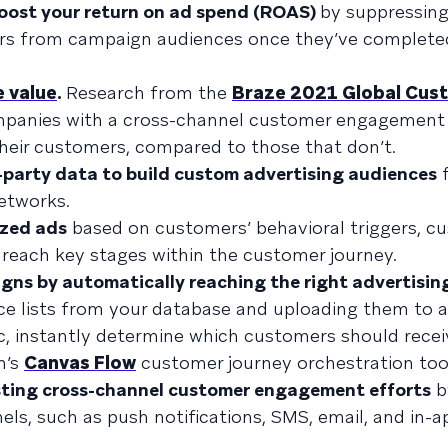
boost your return on ad spend (ROAS)
by suppressing
ers from campaign audiences once they’ve completed
e value
.
Research from the
Braze 2021 Global Cus
mpanies with a cross-channel customer engagement
their customers, compared to those that don’t.
-party data to build custom advertising audiences
f
networks.
ized ads
based on customers’ behavioral triggers, c
each key stages within the customer journey.
gns by automatically reaching the right advertisin
e lists from your database and uploading them to 
c, instantly determine which customers should recei
m’s
Canvas Flow
customer journey orchestration too
ting cross-channel customer engagement efforts
b
ls, such as push notifications, SMS, email, and in-a