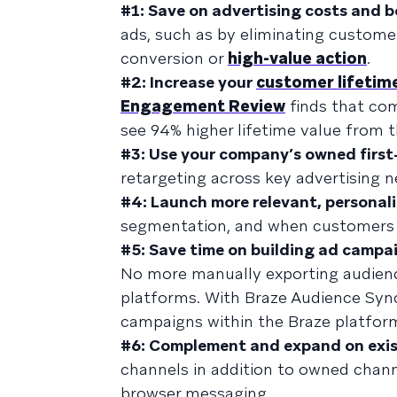
#1: Save on advertising costs and 
ads, such as by eliminating custom
conversion or
high-value action
.
#2: Increase your
customer lifetim
Engagement Review
finds that co
see 94% higher lifetime value from 
#3: Use your company’s owned first
retargeting across key advertising 
#4: Launch more relevant, personal
segmentation, and when customers r
#5: Save time on building ad campai
No more manually exporting audienc
platforms. With Braze Audience Syn
campaigns within the Braze platfor
#6: Complement and expand on exis
channels in addition to owned channe
browser messaging.