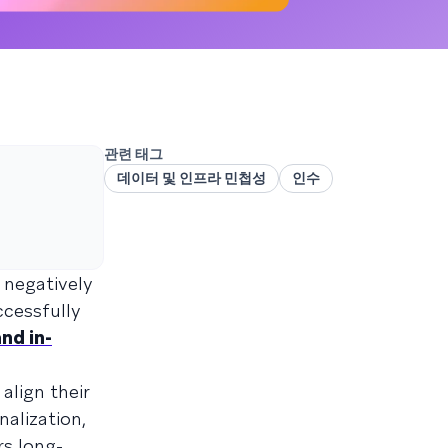
관련 태그
데이터 및 인프라 민첩성
인수
 negatively
ccessfully
nd in-
lign their
alization,
rs long-