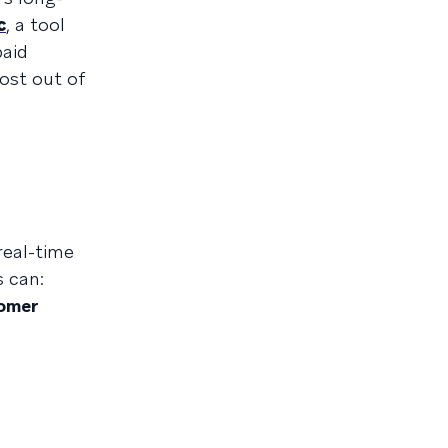
c
, a tool
paid
ost out of
real-time
s can:
tomer