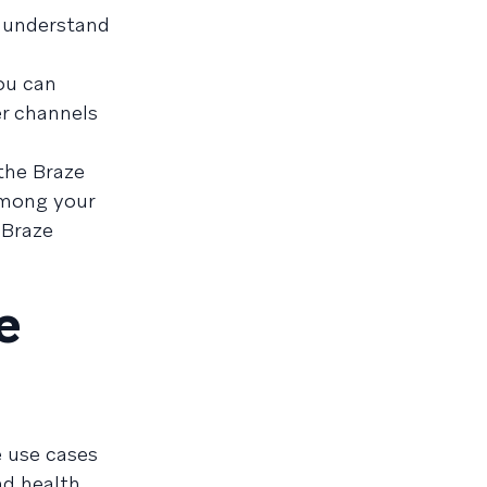
o understand
ou can
er channels
the Braze
among your
 Braze
e
e use cases
nd health