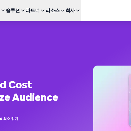
솔루션
파트너
리소스
회사
주요 기능
다음을 위한 BRAZE
성장
추천 채
파트너 되기
투자자 관계 (EN)
BrazeAI Decisioning Studio™
Bonfire 고객 커뮤니티 (E
이
서비스
연구
스타트업 (EN)
새로운
인
다양한 파트너십 유형을 탐색하고 최고의 고객 경험을 위한
최신 뉴스, 수치 및 재무 실적을 확인하세요.
변화를 주도하세요
대규모로 1:1 개인화 제공
Braze 학습센터
모바
여정 오케스트레이션
 및 엔터테인먼트
 및 가이드
고객 챔피언 (EN)
웹 
뉴스 (EN)
다단계 크로스채널 경험 구축
인증
SM
Braze에 관한 최신 소식을 살펴보세요.
BrazeAI™ Agents
드
 및 이벤트
새로운
장되는지
Kak
상시 대기 중인 AI 에이전트로 더욱 스마트한
Wh
참여 확장
nd Cost
다른 도움이 필요하신가요?
모든
보고 및 분석
성능/성과 분석 및 인사이트 발굴
aze Audience
6
최소 읽기