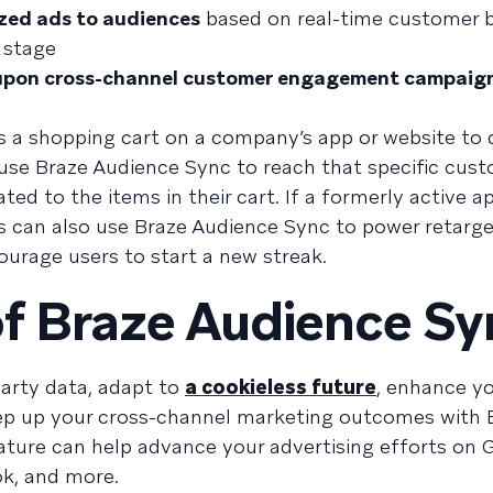
ized ads to audiences
based on real-time customer b
e stage
 upon cross-channel customer engagement campaig
s a shopping cart on a company’s app or website to
use Braze Audience Sync to reach that specific cust
d to the items in their cart. If a formerly active a
rs can also use Braze Audience Sync to power retarg
urage users to start a new streak.
of Braze Audience Sy
party data, adapt to
a cookieless future
, enhance yo
tep up your cross-channel marketing outcomes with 
ature can help advance your advertising efforts on 
ok, and more.