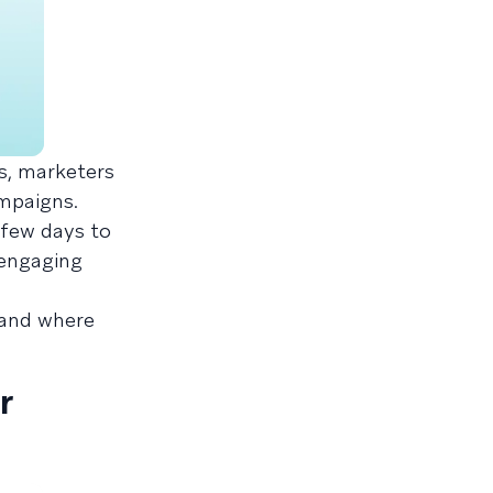
s, marketers
ampaigns.
 few days to
 engaging
—and where
r