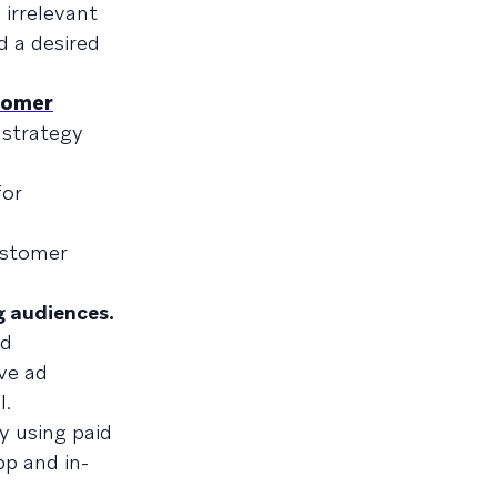
 irrelevant
 a desired
tomer
 strategy
or
ustomer
g audiences.
ad
ve ad
l.
y using paid
pp and in-