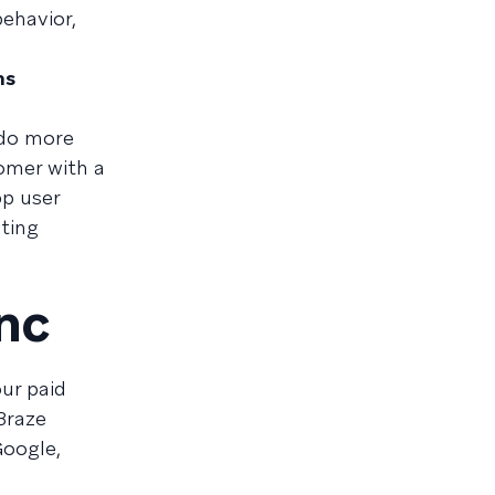
ehavior,
ns
 do more
omer with a
pp user
eting
nc
ur paid
Braze
Google,