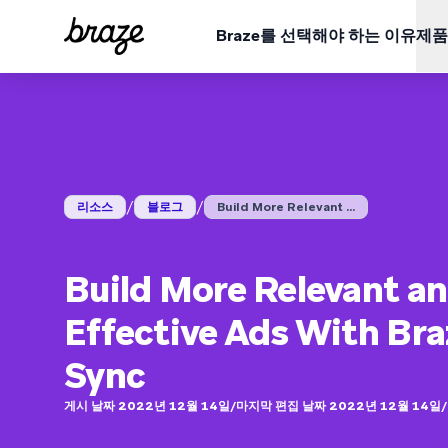
Braze를 선택해야 하는 이유
제품
업종
학습
Braze 플랫폼 개요
Braze Alloys
회사 소개
소매 및 이커머스
리소스 허브
금융 
사례 
모든 데이터, 채널, 오케스트레이션 요구 사항을 한 곳에서 확
신뢰할 수 있는 기술 및 배달 파트너를 탐색하고 연결해
Braze가 어떻게 선도적인 고객 인게이지먼트 플랫폼이
보세요.
되었는지 알아보세요.
플랫폼 보기
여행 및 숙박
블로그
미디어
보고서
ESG (EN)
/
/
BrazeAl™
리소스
블로그
Build More Relevant ...
업데이트
환경, 사회 및 기업 거버넌스 데이터를 살펴보세요.
게임
비디오 (EN)
온디맨
웨비나
Braze 플랫폼 전반의 기능에 BrazeAI™가 어떻게 내
알아보세요.
QSR
Braze 데이터 플랫폼
Build More Relevant a
데이터 통합, 활성화 및 배포
사용자 설명서
Effective Ads With Br
크로스채널
한 곳에서 모든 메시지 발송
Sync
게시 날짜 2022년 12월 14일
/
마지막 편집 날짜 2022년 12월 14일
/