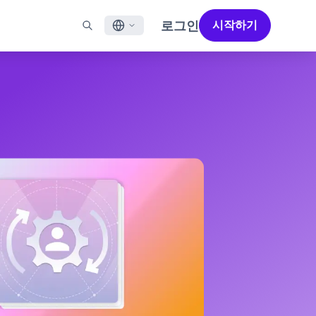
로그인
시작하기
English
널
지원
파트너 찾기
채용 정보 (EN)
Français
N)
메일
지원 개요 (EN)
성공을 가속화하도록 설계된 파트너 솔루션으로 Braze의
채용 공고를 살펴보고 사람들이 직장으로서 Braze를
성능을 극대화하세요
좋아하는 이유를 알아보세요.
일 앱 메시징
전문 서비스
日本語
메시징
고객 성공
법적 고지 사항
S/RCS
법률 약관, 정책, 규정 준수 등에 대한 정보를 확인하세요.
한국어
aoTalk
atsApp
Português BR
 채널 보기
Español
작동 방식
2025 글로벌 고객 참여 리뷰
자세히 알아보기
수직 통합된 기술 스택을 분석합니다.
제5차 글로벌 고객 참여 리뷰에서는 2025년
마케터들이 주목해야 할 주요 트렌드를
살펴봅니다.