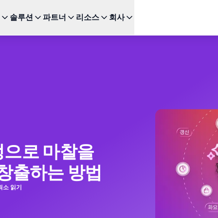
솔루션
파트너
리소스
회사
주요 기능
다음을 위한 BRAZE
성장
추천 채
파트너 되기
투자자 관계 (EN)
BrazeAI Decisioning Studio™
Bonfire 고객 커뮤니티 (E
이
서비스
연구
스타트업 (EN)
새로운
인
다양한 파트너십 유형을 탐색하고 최고의 고객 경험을 위한
최신 뉴스, 수치 및 재무 실적을 확인하세요.
변화를 주도하세요
대규모로 1:1 개인화 제공
Braze 학습센터
모바
여정 오케스트레이션
 및 엔터테인먼트
 및 가이드
고객 챔피언 (EN)
웹 
뉴스 (EN)
다단계 크로스채널 경험 구축
인증
SM
Braze에 관한 최신 소식을 살펴보세요.
BrazeAI™ Agents
드
 및 이벤트
새로운
장되는지
Kak
상시 대기 중인 AI 에이전트로 더욱 스마트한
Wh
참여 확장
다른 도움이 필요하신가요?
모든
보고 및 분석
결정으로 마찰을
성능/성과 분석 및 인사이트 발굴
 창출하는 방법
최소 읽기