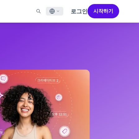
로그인
시작하기
English
널
지원
파트너 찾기
채용 정보 (EN)
Français
N)
메일
지원 개요 (EN)
성공을 가속화하도록 설계된 파트너 솔루션으로 Braze의
채용 공고를 살펴보고 사람들이 직장으로서 Braze를
성능을 극대화하세요
좋아하는 이유를 알아보세요.
일 앱 메시징
전문 서비스
日本語
메시징
고객 성공
법적 고지 사항
S/RCS
법률 약관, 정책, 규정 준수 등에 대한 정보를 확인하세요.
한국어
aoTalk
atsApp
Português BR
 채널 보기
Español
작동 방식
2025 글로벌 고객 참여 리뷰
자세히 알아보기
수직 통합된 기술 스택을 분석합니다.
제5차 글로벌 고객 참여 리뷰에서는 2025년
마케터들이 주목해야 할 주요 트렌드를
살펴봅니다.