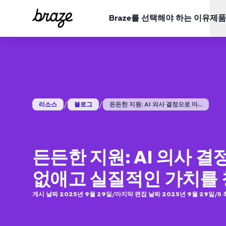
Braze를 선택해야 하는 이유
제품
업종
학습
Braze 플랫폼 개요
Braze Alloys
회사 소개
소매 및 이커머스
리소스 허브
금융 
사례 
모든 데이터, 채널, 오케스트레이션 요구 사항을 한 곳에서 확
신뢰할 수 있는 기술 및 배달 파트너를 탐색하고 연결해
Braze가 어떻게 선도적인 고객 인게이지먼트 플랫폼이
보세요.
되었는지 알아보세요.
플랫폼 보기
여행 및 숙박
블로그
미디어
보고서
ESG (EN)
/
/
BrazeAl™
리소스
블로그
든든한 지원: AI 의사 결정으로 마...
업데이트
환경, 사회 및 기업 거버넌스 데이터를 살펴보세요.
게임
비디오 (EN)
온디맨
웨비나
Braze 플랫폼 전반의 기능에 BrazeAI™가 어떻게 내
알아보세요.
QSR
Braze 데이터 플랫폼
데이터 통합, 활성화 및 배포
든든한 지원: AI 의사 
사용자 설명서
크로스채널
없애고 실질적인 가치를
한 곳에서 모든 메시지 발송
게시 날짜 2025년 9월 29일
/
마지막 편집 날짜 2025년 9월 29일
/
5