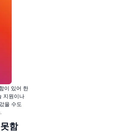
함이 있어 한
술 지원이나
았을 수도
.
 못함