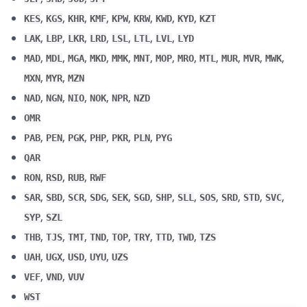
,
,
,
,
,
,
,
,
KES
KGS
KHR
KMF
KPW
KRW
KWD
KYD
KZT
,
,
,
,
,
,
,
LAK
LBP
LKR
LRD
LSL
LTL
LVL
LYD
,
,
,
,
,
,
,
,
,
,
,
,
MAD
MDL
MGA
MKD
MMK
MNT
MOP
MRO
MTL
MUR
MVR
MWK
,
,
MXN
MYR
MZN
,
,
,
,
,
NAD
NGN
NIO
NOK
NPR
NZD
OMR
,
,
,
,
,
,
PAB
PEN
PGK
PHP
PKR
PLN
PYG
QAR
,
,
,
RON
RSD
RUB
RWF
,
,
,
,
,
,
,
,
,
,
,
,
SAR
SBD
SCR
SDG
SEK
SGD
SHP
SLL
SOS
SRD
STD
SVC
,
SYP
SZL
,
,
,
,
,
,
,
,
THB
TJS
TMT
TND
TOP
TRY
TTD
TWD
TZS
,
,
,
,
UAH
UGX
USD
UYU
UZS
,
,
VEF
VND
VUV
WST