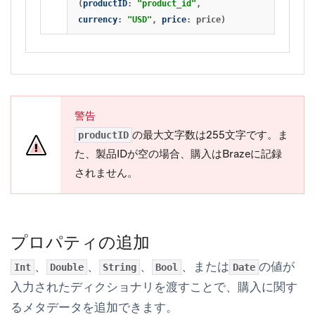
(
productID
:
"product_id"
,
currency
:
"USD"
,
price
:
price
)
警告
の最大文字数は255文字です。ま
productID
た、製品IDが空の場合、購入はBrazeに記録
されません。
プロパティの追加
、
、
、
、または
の値が
Int
Double
String
Bool
Date
入力されたディクショナリを渡すことで、購入に関す
るメタデータを追加できます。