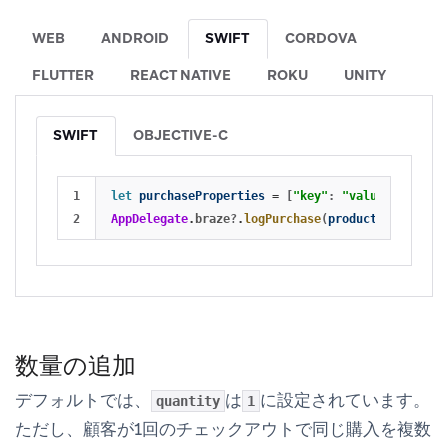
WEB
ANDROID
SWIFT
CORDOVA
FLUTTER
REACT NATIVE
ROKU
UNITY
SWIFT
OBJECTIVE-C
1

let
purchaseProperties
=
[
"key"
:
"value"
]
AppDelegate
.
braze
?
.
logPurchase
(
productID
:
"produ
数量の追加
デフォルトでは、
は
に設定されています。
quantity
1
ただし、顧客が1回のチェックアウトで同じ購入を複数