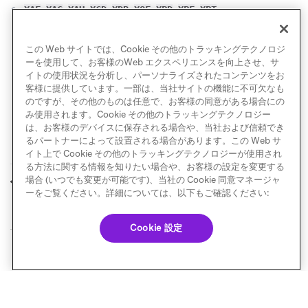
,
,
,
,
,
,
,
,
XAF
XAG
XAU
XCD
XDR
XOF
XPD
XPF
XPT
YER
,
,
,
この Web サイトでは、Cookie その他のトラッキングテクノロジ
ZAR
ZMK
ZMW
ZWL
ーを使用して、お客様のWeb エクスペリエンスを向上させ、サ
イトの使用状況を分析し、パーソナライズされたコンテンツをお
客様に提供しています。一部は、当社サイトの機能に不可欠なも
のですが、その他のものは任意で、お客様の同意がある場合にの
み使用されます。Cookie その他のトラッキングテクノロジー
は、お客様のデバイスに保存される場合や、当社および信頼でき
るパートナーによって設置される場合があります。この Web サ
イト上で Cookie その他のトラッキングテクノロジーが使用され
る方法に関する情報を知りたい場合や、お客様の設定を変更する
カスタムイベントを
eコマースイベントの
場合 (いつでも変更が可能です)、当社の Cookie 同意マネージャ
前へ
次へ
ログに記録する
記録
ーをご覧ください。詳細については、以下もご確認ください:
Cookie 設定
© Braze. All Rights Reserved
Privacy Policy
Cookie 優先設定