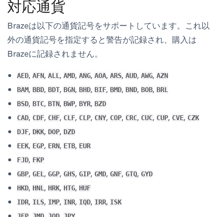
対応通貨
Brazeは以下の通貨記号をサポートしています。これ以
外の通貨記号を指定すると警告が記録され、購入は
Brazeに記録されません。
,
,
,
,
,
,
,
,
,
AED
AFN
ALL
AMD
ANG
AOA
ARS
AUD
AWG
AZN
,
,
,
,
,
,
,
,
,
BAM
BBD
BDT
BGN
BHD
BIF
BMD
BND
BOB
BRL
,
,
,
,
,
BSD
BTC
BTN
BWP
BYR
BZD
,
,
,
,
,
,
,
,
,
,
,
CAD
CDF
CHF
CLF
CLP
CNY
COP
CRC
CUC
CUP
CVE
CZK
,
,
,
DJF
DKK
DOP
DZD
,
,
,
,
EEK
EGP
ERN
ETB
EUR
,
FJD
FKP
,
,
,
,
,
,
,
,
GBP
GEL
GGP
GHS
GIP
GMD
GNF
GTQ
GYD
,
,
,
,
HKD
HNL
HRK
HTG
HUF
,
,
,
,
,
,
IDR
ILS
IMP
INR
IQD
IRR
ISK
,
,
,
JEP
JMD
JOD
JPY