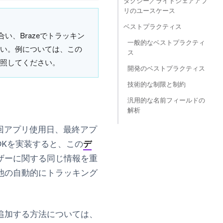
タクシー／ライドシェアアプ
リのユースケース
ベストプラクティス
い、Brazeでトラッキン
一般的なベストプラクティ
い。例については、この
ス
照してください。
開発のベストプラクティス
技術的な制限と制約
汎用的な名前フィールドの
解析
回アプリ使用日、最終アプ
DKを実装すると、この
デ
ザーに関する同じ情報を重
他の自動的にトラッキング
追加する方法については、