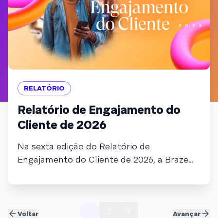
RELATÓRIO
Relatório de Engajamento do
Cliente de 2026
Na sexta edição do Relatório de
Engajamento do Cliente de 2026, a Braze
ouviu mais de 2 mil especialistas de
marketing de todo o mundo e analisou
mais de 6 bilhões de dados primários de
750 marcas. Das análises, extraímos
1
2
3
Voltar
Avançar