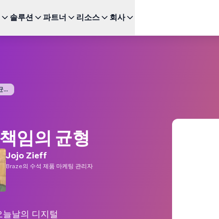
솔루션
파트너
리소스
회사
주요 기능
다음을 위한 BRAZE
성장
추천 채
파트너 되기
투자자 관계 (EN)
BrazeAI Decisioning Studio™
Bonfire 고객 커뮤니티 (E
이
서비스
연구
스타트업 (EN)
새로운
인
다양한 파트너십 유형을 탐색하고 최고의 고객 경험을 위한
최신 뉴스, 수치 및 재무 실적을 확인하세요.
변화를 주도하세요
대규모로 1:1 개인화 제공
Braze 학습센터
모바
여정 오케스트레이션
 및 엔터테인먼트
 및 가이드
..
고객 챔피언 (EN)
웹 
뉴스 (EN)
다단계 크로스채널 경험 구축
인증
SM
Braze에 관한 최신 소식을 살펴보세요.
BrazeAI™ Agents
드
 및 이벤트
새로운
장되는지
Kak
상시 대기 중인 AI 에이전트로 더욱 스마트한
Wh
참여 확장
 책임의 균형
다른 도움이 필요하신가요?
모든
보고 및 분석
성능/성과 분석 및 인사이트 발굴
Jojo Zieff
Braze의 수석 제품 마케팅 관리자
오늘날의 디지털