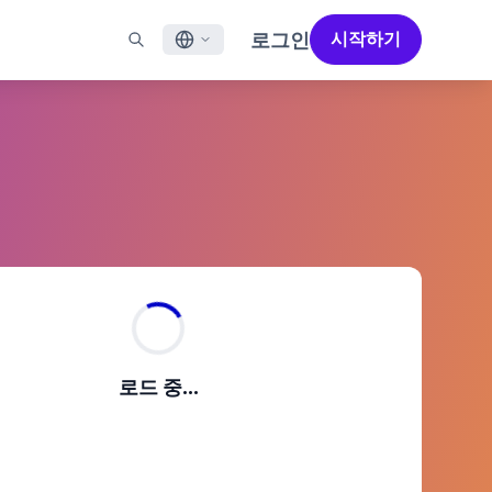
로그인
시작하기
English
널
지원
파트너 찾기
채용 정보 (EN)
Français
N)
메일
지원 개요 (EN)
성공을 가속화하도록 설계된 파트너 솔루션으로 Braze의
채용 공고를 살펴보고 사람들이 직장으로서 Braze를
성능을 극대화하세요
좋아하는 이유를 알아보세요.
일 앱 메시징
전문 서비스
日本語
메시징
고객 성공
법적 고지 사항
S/RCS
법률 약관, 정책, 규정 준수 등에 대한 정보를 확인하세요.
한국어
aoTalk
atsApp
Português BR
 채널 보기
Español
작동 방식
2025 글로벌 고객 참여 리뷰
자세히 알아보기
로드 중...
수직 통합된 기술 스택을 분석합니다.
제5차 글로벌 고객 참여 리뷰에서는 2025년
마케터들이 주목해야 할 주요 트렌드를
살펴봅니다.