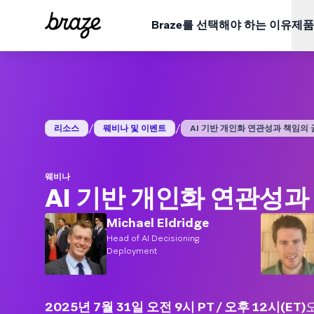
Braze를 선택해야 하는 이유
제품
업종
학습
Braze 플랫폼 개요
Braze Alloys
회사 소개
소매 및 이커머스
리소스 허브
금융 
사례 
모든 데이터, 채널, 오케스트레이션 요구 사항을 한 곳에서 확
신뢰할 수 있는 기술 및 배달 파트너를 탐색하고 연결해
Braze가 어떻게 선도적인 고객 인게이지먼트 플랫폼이
보세요.
되었는지 알아보세요.
플랫폼 보기
/
/
여행 및 숙박
블로그
미디어
보고서
리소스
웨비나 및 이벤트
AI 기반 개인화 연관성과 책임의 균.
ESG (EN)
BrazeAl™
업데이트
환경, 사회 및 기업 거버넌스 데이터를 살펴보세요.
게임
비디오 (EN)
온디맨
웨비나
Braze 플랫폼 전반의 기능에 BrazeAI™가 어떻게 내
알아보세요.
웨비나
AI 기반 개인화 연관성과
QSR
Braze 데이터 플랫폼
데이터 통합, 활성화 및 배포
사용자 설명서
Michael Eldridge
크로스채널
Head of AI Decisioning
한 곳에서 모든 메시지 발송
Deployment
2025년 7월 31일 오전 9시 PT / 오후 12시(ET)